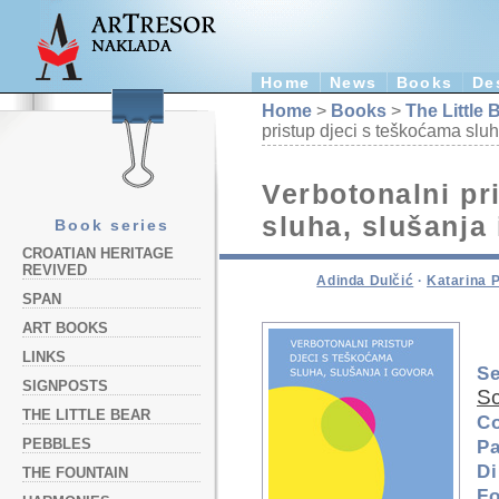
Home
News
Books
De
Home
>
Books
>
The Little 
pristup djeci s teškoćama sluh
Verbotonalni pr
sluha, slušanja
Book series
CROATIAN HERITAGE
REVIVED
Adinda Dulčić
·
Katarina 
SPAN
ART BOOKS
LINKS
Se
SIGNPOSTS
Sc
THE LITTLE BEAR
C
PEBBLES
Pa
D
THE FOUNTAIN
Fo