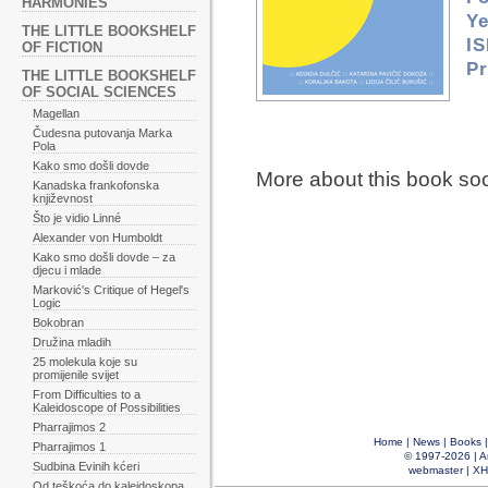
HARMONIES
Ye
THE LITTLE BOOKSHELF
IS
OF FICTION
Pr
THE LITTLE BOOKSHELF
OF SOCIAL SCIENCES
Magellan
Čudesna putovanja Marka
Pola
Kako smo došli dovde
More about this book so
Kanadska frankofonska
književnost
Što je vidio Linné
Alexander von Humboldt
Kako smo došli dovde – za
djecu i mlade
Marković's Critique of Hegel's
Logic
Bokobran
Družina mladih
25 molekula koje su
promijenile svijet
From Difficulties to a
Kaleidoscope of Possibilities
Pharrajimos 2
Home
|
News
|
Books
Pharrajimos 1
© 1997-2026 |
A
Sudbina Evinih kćeri
webmaster
|
XH
Od teškoća do kaleidoskopa