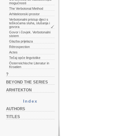
mogućnosti
The Verbotonal Method
Arhitektonski prostor
Verbotonalni pristup djeci s
teškoćama sluha, slušanja i
govora
Govor i čovjek. Verbotonalni
sistem
Glazba prijelaza
Rétrospection
Actes
Tečaj opće lingvistike
Österreichische Literatur in
Kroatien
?
BEYOND THE SERIES
ARHITEKTON
Index
AUTHORS
TITLES