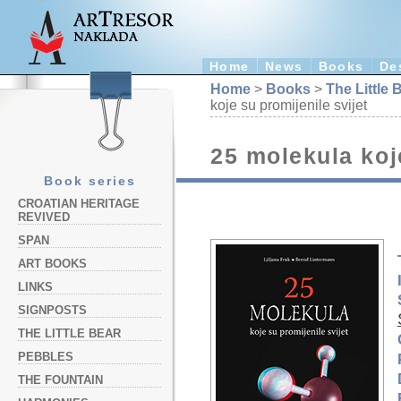
Home
News
Books
De
Home
>
Books
>
The Little 
koje su promijenile svijet
25 molekula koje
Book series
CROATIAN HERITAGE
REVIVED
SPAN
ART BOOKS
LINKS
SIGNPOSTS
THE LITTLE BEAR
PEBBLES
THE FOUNTAIN