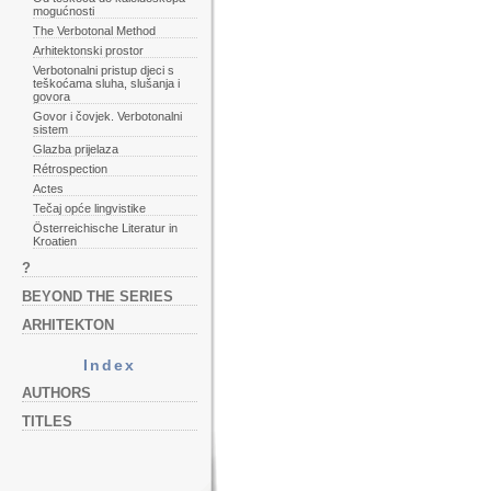
mogućnosti
The Verbotonal Method
Arhitektonski prostor
Verbotonalni pristup djeci s
teškoćama sluha, slušanja i
govora
Govor i čovjek. Verbotonalni
sistem
Glazba prijelaza
Rétrospection
Actes
Tečaj opće lingvistike
Österreichische Literatur in
Kroatien
?
BEYOND THE SERIES
ARHITEKTON
Index
AUTHORS
TITLES