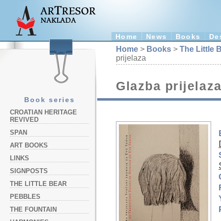
Home
News
Books
De
Home
>
Books
>
The Little 
prijelaza
Glazba prijelaz
Book series
CROATIAN HERITAGE
REVIVED
SPAN
ART BOOKS
LINKS
SIGNPOSTS
THE LITTLE BEAR
PEBBLES
THE FOUNTAIN