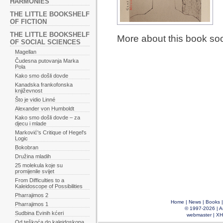
HARMONIES
THE LITTLE BOOKSHELF
OF FICTION
THE LITTLE BOOKSHELF
More about this book so
OF SOCIAL SCIENCES
Magellan
Čudesna putovanja Marka
Pola
Kako smo došli dovde
Kanadska frankofonska
književnost
Što je vidio Linné
Alexander von Humboldt
Kako smo došli dovde – za
djecu i mlade
Marković's Critique of Hegel's
Logic
Bokobran
Družina mladih
25 molekula koje su
promijenile svijet
From Difficulties to a
Kaleidoscope of Possibilities
Pharrajimos 2
Home
|
News
|
Books
Pharrajimos 1
© 1997-2026 |
A
Sudbina Evinih kćeri
webmaster
|
XH
Od teškoća do kaleidoskopa