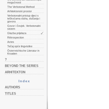
mogućnosti
The Verbotonal Method
Arhitektonski prostor
Verbotonalni pristup djeci s
teškoćama sluha, slušanja i
govora
Govor i čovjek. Verbotonalni
sistem
Glazba prijelaza
Rétrospection
Actes
Tečaj opće lingvistike
Österreichische Literatur in
Kroatien
?
BEYOND THE SERIES
ARHITEKTON
Index
AUTHORS
TITLES