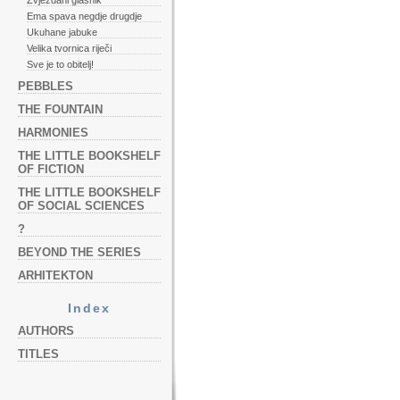
Zvjezdani glasnik
Ema spava negdje drugdje
Ukuhane jabuke
Velika tvornica riječi
Sve je to obitelj!
PEBBLES
THE FOUNTAIN
HARMONIES
THE LITTLE BOOKSHELF
OF FICTION
THE LITTLE BOOKSHELF
OF SOCIAL SCIENCES
?
BEYOND THE SERIES
ARHITEKTON
Index
AUTHORS
TITLES