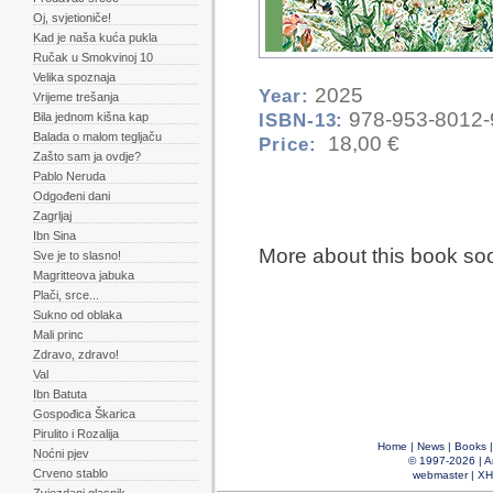
Oj, svjetioniče!
Kad je naša kuća pukla
Ručak u Smokvinoj 10
Velika spoznaja
2025
Year:
Vrijeme trešanja
978-953-8012-
ISBN-13:
Bila jednom kišna kap
Balada o malom tegljaču
18,00 €
Price:
Zašto sam ja ovdje?
Pablo Neruda
Odgođeni dani
Zagrljaj
Ibn Sina
More about this book so
Sve je to slasno!
Magritteova jabuka
Plači, srce...
Sukno od oblaka
Mali princ
Zdravo, zdravo!
Val
Ibn Batuta
Gospođica Škarica
Pirulito i Rozalija
Home
|
News
|
Books
Noćni pjev
© 1997-2026 |
A
Crveno stablo
webmaster
|
XH