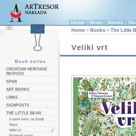
Home
News
Books
De
Home
>
Books
>
The Little 
Veliki vrt
Book series
CROATIAN HERITAGE
REVIVED
SPAN
ART BOOKS
LINKS
SIGNPOSTS
THE LITTLE BEAR
U istom trenu, na Zemlji
Staze
Veliki vrt
Prodavač sreće