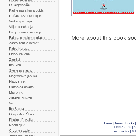
Oj, svjetioniče!
Kad je naša kuća pukla
Ručak u Smokvinoj 10
Velika spoznaja
Vrijeme trešanja
Bila jednom kišna kap
More about this book so
Balada o malom tegljaču
Zašto sam ja ovdje?
Pablo Neruda
Odgođeni dani
Zagrljaj
Ibn Sina
Sve je to slasno!
Magritteova jabuka
Plači, srce...
Sukno od oblaka
Mali princ
Zdravo, zdravo!
Val
Ibn Batuta
Gospođica Škarica
Pirulito i Rozalija
Home
|
News
|
Books
Noćni pjev
© 1997-2026 |
A
Crveno stablo
webmaster
|
XH