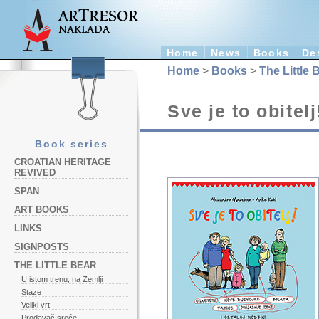
Home
News
Books
De
Home
>
Books
>
The Little 
Sve je to obitelj
Book series
CROATIAN HERITAGE
REVIVED
SPAN
ART BOOKS
LINKS
SIGNPOSTS
THE LITTLE BEAR
U istom trenu, na Zemlji
Staze
Veliki vrt
Prodavač sreće