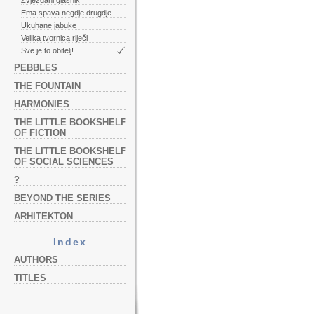
Zvjezdani glasnik
Ema spava negdje drugdje
Ukuhane jabuke
Velika tvornica riječi
Sve je to obitelj!
PEBBLES
THE FOUNTAIN
HARMONIES
THE LITTLE BOOKSHELF
OF FICTION
THE LITTLE BOOKSHELF
OF SOCIAL SCIENCES
?
BEYOND THE SERIES
ARHITEKTON
Index
AUTHORS
TITLES