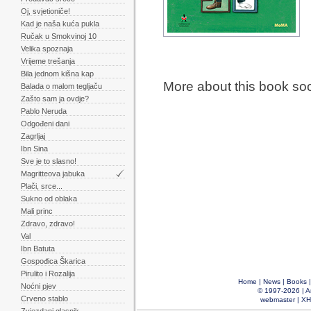
Oj, svjetioniče!
Kad je naša kuća pukla
Ručak u Smokvinoj 10
Velika spoznaja
Vrijeme trešanja
Bila jednom kišna kap
More about this book so
Balada o malom tegljaču
Zašto sam ja ovdje?
Pablo Neruda
Odgođeni dani
Zagrljaj
Ibn Sina
Sve je to slasno!
Magritteova jabuka
Plači, srce...
Sukno od oblaka
Mali princ
Zdravo, zdravo!
Val
Ibn Batuta
Gospođica Škarica
Pirulito i Rozalija
Home
|
News
|
Books
Noćni pjev
© 1997-2026 |
A
Crveno stablo
webmaster
|
XH