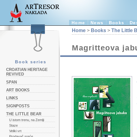
Home
News
Books
De
Home
>
Books
>
The Little 
Magritteova jab
Book series
CROATIAN HERITAGE
REVIVED
SPAN
ART BOOKS
LINKS
SIGNPOSTS
THE LITTLE BEAR
U istom trenu, na Zemlji
Staze
Veliki vrt
Prodavač sreće