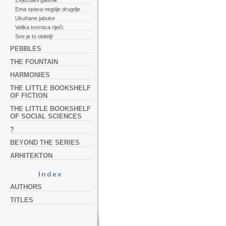
Zvjezdani glasnik
Ema spava negdje drugdje
Ukuhane jabuke
Velika tvornica riječi
Sve je to obitelj!
PEBBLES
THE FOUNTAIN
HARMONIES
THE LITTLE BOOKSHELF
OF FICTION
THE LITTLE BOOKSHELF
OF SOCIAL SCIENCES
?
BEYOND THE SERIES
ARHITEKTON
Index
AUTHORS
TITLES