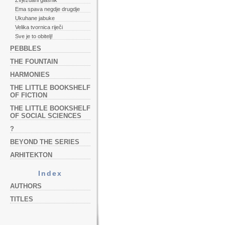
Zvjezdani glasnik
Ema spava negdje drugdje
Ukuhane jabuke
Velika tvornica riječi
Sve je to obitelj!
PEBBLES
THE FOUNTAIN
HARMONIES
THE LITTLE BOOKSHELF
OF FICTION
THE LITTLE BOOKSHELF
OF SOCIAL SCIENCES
?
BEYOND THE SERIES
ARHITEKTON
Index
AUTHORS
TITLES