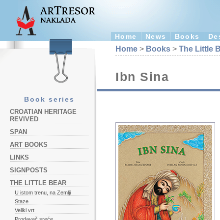
Home
News
Books
De
Home
>
Books
>
The Little 
Ibn Sina
Book series
CROATIAN HERITAGE
REVIVED
SPAN
ART BOOKS
LINKS
SIGNPOSTS
THE LITTLE BEAR
U istom trenu, na Zemlji
Staze
Veliki vrt
Prodavač sreće