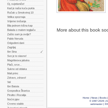
Oj, svjetioniče!
Kad je naša kuća pukla
Ručak u Smokvinoj 10
Velika spoznaja
Vrijeme trešanja
Bila jednom kišna kap
More about this book so
Balada o malom tegljaču
Zašto sam ja ovdje?
Pablo Neruda
Odgođeni dani
Zagrljaj
Ibn Sina
Sve je to slasno!
Magritteova jabuka
Plači, srce...
Sukno od oblaka
Mali princ
Zdravo, zdravo!
Val
Ibn Batuta
Gospođica Škarica
Pirulito i Rozalija
Home
|
News
|
Books
Noćni pjev
© 1997-2026 |
A
Crveno stablo
webmaster
|
XH