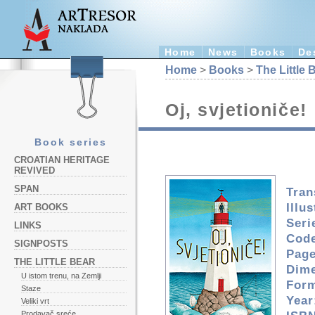
Home
News
Books
De
Home
>
Books
>
The Little 
Oj, svjetioniče!
Book series
CROATIAN HERITAGE
REVIVED
SPAN
Tran
Illu
ART BOOKS
Seri
LINKS
Cod
SIGNPOSTS
Page
THE LITTLE BEAR
Dime
U istom trenu, na Zemlji
Form
Staze
Year
Veliki vrt
Prodavač sreće