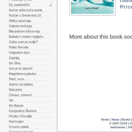
ISBN
Oj, svjetioniče!
Pric
Kad je naša kuća pukla
Ručak u Smokvinoj 10
Velika spoznaja
Vrijeme trešanja
Bila jednom kišna kap
More about this book so
Balada o malom tegljaču
Zašto sam ja ovdje?
Pablo Neruda
Odgođeni dani
Zagrljaj
Ibn Sina
Sve je to slasno!
Magritteova jabuka
Plači, srce...
Sukno od oblaka
Mali princ
Zdravo, zdravo!
Val
Ibn Batuta
Gospođica Škarica
Pirulito i Rozalija
Home
|
News
|
Books
Noćni pjev
© 1997-2026 |
A
Crveno stablo
webmaster
|
XH