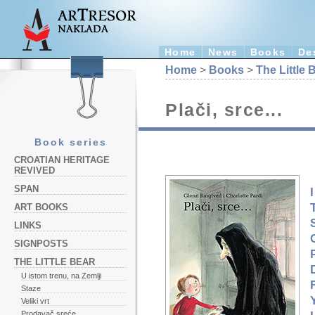
Home
News
Books
De
Home
>
Books
>
The Little 
Plači, srce...
Book series
CROATIAN HERITAGE
REVIVED
SPAN
ART BOOKS
LINKS
SIGNPOSTS
THE LITTLE BEAR
U istom trenu, na Zemlji
Staze
Veliki vrt
Prodavač sreće