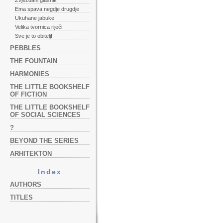
Zvjezdani glasnik
Ema spava negdje drugdje
Ukuhane jabuke
Velika tvornica riječi
Sve je to obitelj!
PEBBLES
THE FOUNTAIN
HARMONIES
THE LITTLE BOOKSHELF
OF FICTION
THE LITTLE BOOKSHELF
OF SOCIAL SCIENCES
?
BEYOND THE SERIES
ARHITEKTON
Index
AUTHORS
TITLES