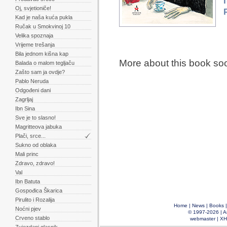
Oj, svjetioniče!
Kad je naša kuća pukla
Ručak u Smokvinoj 10
Velika spoznaja
Vrijeme trešanja
Bila jednom kišna kap
More about this book so
Balada o malom tegljaču
Zašto sam ja ovdje?
Pablo Neruda
Odgođeni dani
Zagrljaj
Ibn Sina
Sve je to slasno!
Magritteova jabuka
Plači, srce...
Sukno od oblaka
Mali princ
Zdravo, zdravo!
Val
Ibn Batuta
Gospođica Škarica
Pirulito i Rozalija
Home
|
News
|
Books
Noćni pjev
© 1997-2026 |
A
Crveno stablo
webmaster
|
XH