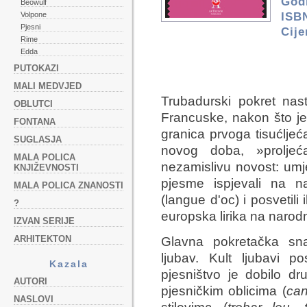
Godi
Beowulf
ISB
Volpone
Pjesni
Cij
Rime
Edda
PUTOKAZI
MALI MEDVJED
Trubadurski pokret nas
OBLUTCI
Francuske, nakon što j
FONTANA
granica prvoga tisućlje
SUGLASJA
novog doba, »proljeć
MALA POLICA
nezamislivu novost: umj
KNJIŽEVNOSTI
pjesme ispjevali na 
MALA POLICA ZNANOSTI
(langue d'oc) i posvetil
?
europska lirika na narod
IZVAN SERIJE
ARHITEKTON
Glavna pokretačka sna
ljubav. Kult ljubavi 
Kazala
pjesništvo je dobilo d
AUTORI
pjesničkim oblicima (
ca
NASLOVI