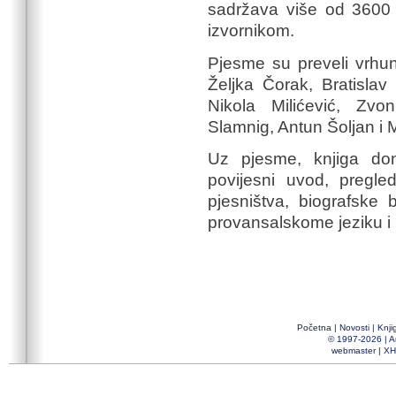
sadržava više od 3600 
izvornikom.
Pjesme su preveli vrhun
Željka Čorak, Bratisla
Nikola Milićević, Zvo
Slamnig, Antun Šoljan i 
Uz pjesme, knjiga don
povijesni uvod, pregled
pjesništva, biografske
provansalskome jeziku i 
Početna
|
Novosti
|
Knji
© 1997-2026 |
A
webmaster
|
XH