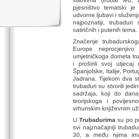
stilovima (
trobar leu
,
pjesništvo tematski je
udvorne ljubavi i služen
najpoznatiji, trubaduri 
satiričnih i putenih tema.
Značenje trubadurskoga
Europe neprocjenjivo
umjetničkoga dometa tru
i proširili svoj utjeca
Španjolske, Italije, Port
Jadrana. Tijekom dva sto
trubaduri su stvorili jed
sadržaja, koji do dan
teorijskoga i povijes
vrhunskim književnim už
U
Trubadurima
su po pr
svi najznačajniji trubadu
30, a među njima ima 