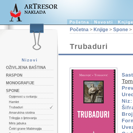
Početna
Novosti
Knjig
Početna
>
Knjige
>
Spone
> 
Trubaduri
Nizovi
OŽIVLJENA BAŠTINA
Sast
RASPON
Tom
MONOGRAFIJE
Pre
SPONE
Ured
Opijenost u svitanju
Niz:
Hamlet
Šifr
Trubaduri
Amarukina stotina
Broj
Trilogija o ljetovanju
For
Miris jabuka
Uve
Četiri grane Mabinogija