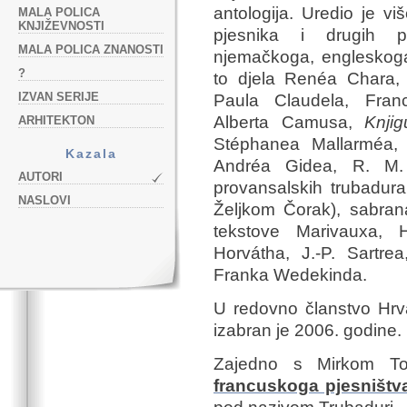
antologija. Uredio je viš
MALA POLICA
KNJIŽEVNOSTI
pjesnika i drugih p
MALA POLICA ZNANOSTI
njemačkoga, engleskoga,
?
to djela Renéa Chara,
IZVAN SERIJE
Paula Claudela, Franc
Alberta Camusa,
Knji
ARHITEKTON
Stéphanea Mallarméa, 
Kazala
Andréa Gidea, R. M. 
AUTORI
provansalskih trubadu
NASLOVI
Željkom Čorak), sabran
tekstove Marivauxa, 
Horvátha, J.-P. Sartr
Franka Wedekinda.
U redovno članstvo Hrva
izabran je 2006. godine.
Zajedno s Mirkom T
francuskoga pjesništv