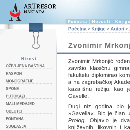
Početna
Novosti
Knjig
Početna
>
Knjige
>
Autori
> 
Zvonimir Mrkonj
Nizovi
Zvonimir Mrkonjić rođen
OŽIVLJENA BAŠTINA
završio klasičnu gimn
RASPON
fakultetu diplomirao komp
a na zagrebačkoj Akadem
MONOGRAFIJE
kazališnu režiju, kao 
SPONE
Gavelle.
PUTOKAZI
MALI MEDVJED
Dugi niz godina bio 
OBLUTCI
»Gavella«. Bio je član 
FONTANA
Prolog
. Objavio je dva
SUGLASJA
književnih, likovnih i k