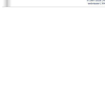
© 1997-2026 |
A
webmaster
|
XH