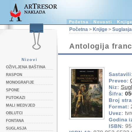
Početna
Novosti
Knjig
Početna
>
Knjige
>
Suglasja
Antologija fran
Nizovi
OŽIVLJENA BAŠTINA
Sastavili
RASPON
Preveo:
MONOGRAFIJE
Sugl
Niz:
SPONE
05
Šifra:
PUTOKAZI
Broj stra
MALI MEDVJED
Format:
tvr
Uvez:
OBLUTCI
Godina i
FONTANA
95
ISBN:
SUGLASJA