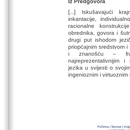
Iz Predgovora
[...] Iskušavajući kr
inkantacije, individua
racionalne konstrukcij
obrednika, govora i šut
drugi put ishodom jezi
priopćajnim sredstvom i
i znanošću – fran
najreprezentativnijim i
jezika u svijesti o svoj
ingenioznim i virtuozni
Početna
|
Novosti
|
Knji