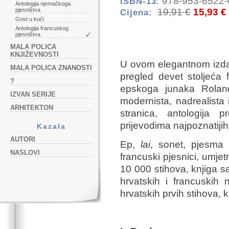
978-953-6522-
ISBN-13:
Antologija njemačkoga
19,91 €
15,93 €
pjesništva
Cijena:
Gost u kući
Antologija francuskog
pjesništva
MALA POLICA
KNJIŽEVNOSTI
U ovom elegantnom izdan
MALA POLICA ZNANOSTI
pregled devet stoljeća
?
epskoga junaka Roland
IZVAN SERIJE
modernista, nadrealista
ARHITEKTON
stranica, antologija 
prijevodima najpoznatijih
Kazala
AUTORI
Ep,
lai
, sonet, pjesma u
NASLOVI
francuski pjesnici, umjetn
10 000 stihova, knjiga 
hrvatskih i francuskih 
hrvatskih prvih stihova, k