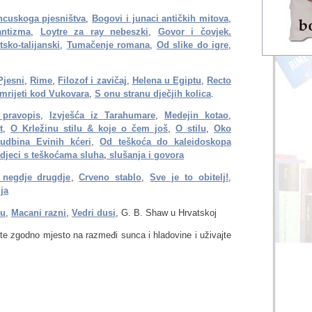
ancuskoga pjesništva
,
Bogovi i junaci antičkih mitova
,
antizma
,
Loytre za ray nebeszki
,
Govor i čovjek.
tsko-talijanski
,
Tumačenje romana
,
Od slike do igre
,
Pjesni
,
Rime
,
Filozof i zavičaj
,
Helena u Egiptu
,
Recto
mrijeti kod Vukovara
,
S onu stranu dječjih kolica
.
 pravopis
,
Izvješća iz Tarahumare
,
Medejin kotao
,
t
,
O Krležinu stilu & koje o čem još
,
O stilu
,
Oko
udbina Evinih kćeri
,
Od teškoća do kaleidoskopa
 djeci s teškoćama sluha, slušanja i govora
negdje drugdje
,
Crveno stablo
,
Sve je to obitelj!
,
ija
ju
,
Macani razni
,
Vedri dusi
, G. B. Shaw u Hrvatskoj
đite zgodno mjesto na razmeđi sunca i hladovine i uživajte