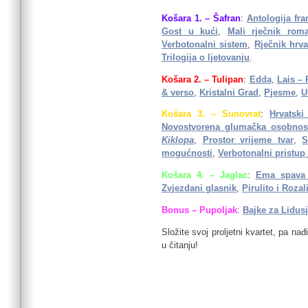
Košara 1. – Šafran
:
Antologija fr
Gost u kući
,
Mali rječnik rom
Verbotonalni sistem
,
Rječnik hrva
Trilogija o ljetovanju
.
Košara 2. – Tulipan
:
Edda
,
Lais – 
& verso
,
Kristalni Grad
,
Pjesme
,
U
Košara 3. – Sunovrat
:
Hrvatski
Novostvorena glumačka osobnos
Kiklopa
,
Prostor vrijeme tvar
,
S
mogućnosti
,
Verbotonalni pristup
Košara 4. – Jaglac
:
Ema spava 
Zvjezdani glasnik
,
Pirulito i Rozal
Bonus – Pupoljak
:
Bajke za Lidus
Složite svoj proljetni kvartet, pa na
u čitanju!