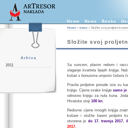
Home
News
Books
De
Home
>
news
> Složite svoj proljetni kvarte
Složite svoj proljetn
Arhiva
Sa suncem, plavim nebom i rascvj
2011
slaganje kvarteta lijepih knjiga. Na
košari s bonusima umjesto češera č
Pravila proljetne ponude ista su ka
knjigu. Cijena svake knjige
samo je
odnosno knjigu za nula kuna. Jeda
Hrvatske stoji
100 kn
.
Redovne cijene mnogih knjiga znatn
košare i složite šareni proljetni
otvorena je
do 17. travnja 2017. i
2017.