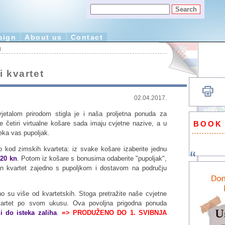
sign
About us
Contact
t
i kvartet
02.04.2017.
etalom prirodom stigla je i naša proljetna ponuda za
BOOK
še četiri virtualne košare sada imaju cvjetne nazive, a u
eka vas pupoljak.
o kod zimskih kvarteta: iz svake košare izaberite jednu
 20 kn
. Potom iz košare s bonusima odaberite "pupoljak",
n kvartet zajedno s pupoljkom i dostavom na području
o su više od kvartetskih. Stoga pretražite naše cvjetne
 kvartet po svom ukusu. Ova povoljna prigodna ponuda
li do isteka zaliha
.
=> PRODUŽENO DO 1. SVIBNJA