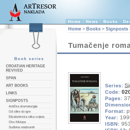
Home
News
Books
De
Home
>
Books
>
Signposts
Tumačenje rom
Book series
CROATIAN HERITAGE
REVIVED
SPAN
S
Series:
ART BOOKS
02
Code:
LINKS
3
Pages:
SIGNPOSTS
Dimensio
Antička dramaturgija
p
Format:
Od slike do igre
199
Year:
Elizabetinska slika svijeta
Oko Kiklopa
953
ISBN:
Sudbina odabranih