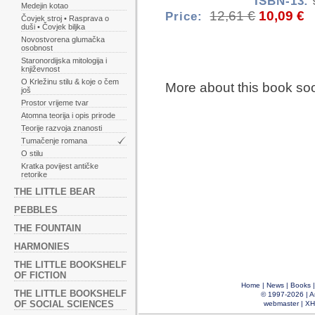
ISBN-13:
Medejin kotao
12,61 €
10,09 €
Price:
Čovjek stroj • Rasprava o
duši • Čovjek biljka
Novostvorena glumačka
osobnost
Staronordijska mitologija i
književnost
O Krležinu stilu & koje o čem
More about this book so
još
Prostor vrijeme tvar
Atomna teorija i opis prirode
Teorije razvoja znanosti
Tumačenje romana
O stilu
Kratka povijest antičke
retorike
THE LITTLE BEAR
PEBBLES
THE FOUNTAIN
HARMONIES
THE LITTLE BOOKSHELF
OF FICTION
Home
|
News
|
Books
THE LITTLE BOOKSHELF
© 1997-2026 |
A
OF SOCIAL SCIENCES
webmaster
|
XH