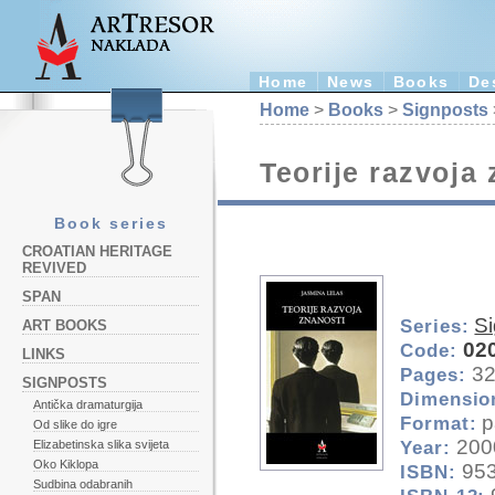
Home
News
Books
De
Home
>
Books
>
Signposts
Teorije razvoja 
Book series
CROATIAN HERITAGE
REVIVED
SPAN
S
Series:
ART BOOKS
02
Code:
LINKS
3
Pages:
SIGNPOSTS
Dimensio
Antička dramaturgija
p
Format:
Od slike do igre
200
Year:
Elizabetinska slika svijeta
Oko Kiklopa
953
ISBN:
Sudbina odabranih