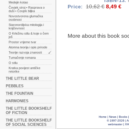
ISBN-13:
Medejin kotao
10,62 €
8,49 €
Price:
Čovjek stroj • Rasprava o
duši • Čovjek biljka
Novostvorena glumačka
osobnost
Staronordijska mitologija i
književnost
O Krležinu stilu & koje o čem
More about this book so
još
Prostor vrijeme tvar
Atomna teorija i opis prirode
Teorije razvoja znanosti
Tumačenje romana
O stilu
Kratka povijest antičke
retorike
THE LITTLE BEAR
PEBBLES
THE FOUNTAIN
HARMONIES
THE LITTLE BOOKSHELF
OF FICTION
Home
|
News
|
Books
THE LITTLE BOOKSHELF
© 1997-2026 |
A
OF SOCIAL SCIENCES
webmaster
|
XH