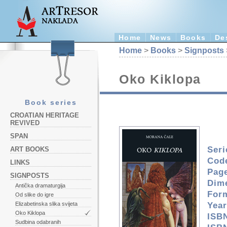
Home
News
Books
De
Home
>
Books
>
Signposts
Oko Kiklopa
Book series
CROATIAN HERITAGE
REVIVED
SPAN
Seri
ART BOOKS
Cod
LINKS
Pag
SIGNPOSTS
Dim
Antička dramaturgija
For
Od slike do igre
Year
Elizabetinska slika svijeta
Oko Kiklopa
ISB
Sudbina odabranih