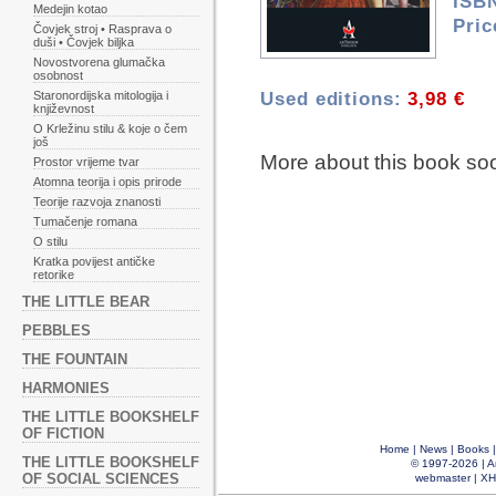
ISBN
Medejin kotao
Pric
Čovjek stroj • Rasprava o
duši • Čovjek biljka
Novostvorena glumačka
osobnost
Used editions:
3,98 €
Staronordijska mitologija i
književnost
O Krležinu stilu & koje o čem
još
More about this book so
Prostor vrijeme tvar
Atomna teorija i opis prirode
Teorije razvoja znanosti
Tumačenje romana
O stilu
Kratka povijest antičke
retorike
THE LITTLE BEAR
PEBBLES
THE FOUNTAIN
HARMONIES
THE LITTLE BOOKSHELF
OF FICTION
Home
|
News
|
Books
THE LITTLE BOOKSHELF
© 1997-2026 |
A
OF SOCIAL SCIENCES
webmaster
|
XH