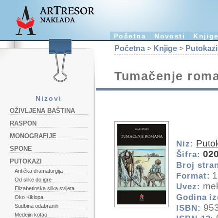
Početna
Novosti
Knjig
Početna
>
Knjige
>
Putokazi
Tumačenje rom
Nizovi
OŽIVLJENA BAŠTINA
RASPON
MONOGRAFIJE
Puto
Niz:
SPONE
02
Šifra:
PUTOKAZI
Broj stra
Antička dramaturgija
1
Format:
Od slike do igre
mek
Uvez:
Elizabetinska slika svijeta
Godina iz
Oko Kiklopa
953
Sudbina odabranih
ISBN:
Medejin kotao