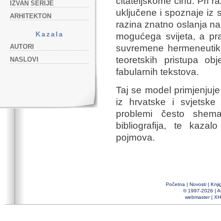
čitateljskome činu. Pri r
IZVAN SERIJE
uključene i spoznaje iz
ARHITEKTON
razina znatno oslanja n
Kazala
mogućega svijeta, a pra
AUTORI
suvremene hermeneutike 
teoretskih pristupa obj
NASLOVI
fabularnih tekstova.
Taj se model primjenjuje 
iz hrvatske i svjetske 
problemi često shemat
bibliografija, te kazal
pojmova.
Početna
|
Novosti
|
Knji
© 1997-2026 |
A
webmaster
|
XH