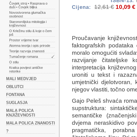
ISBN-13:
Čovjek stroj • Rasprava o
12,61 €
10,09 €
Cijena:
duši • Čovjek biljka
Novostvorena glumačka
osobnost
Staronordijska mitologija i
književnost
O Krležinu stilu & koje o čem
još
Proučavanje književnost
Prostor vrijeme tvar
faktografskih podataka 
Atomna teorija i opis prirode
Teorije razvoja znanosti
moralo omogućiti svlada
Tumačenje romana
razvijanje čitateljske
O stilu
interpretacija književnog
Kratka povijest antičke
retorike
uroniti u tekst i razaz
MALI MEDVJED
umjetnički djelotvoran,
OBLUTCI
njegov vlastiti, točno om
FONTANA
Gajo Peleš shvaća roman 
SUGLASJA
supstruktura: sintaktičk
MALA POLICA
semantičke (značenjski
KNJIŽEVNOSTI
dvjema neraskidivo pov
MALA POLICA ZNANOSTI
pragmatička, porabn
?