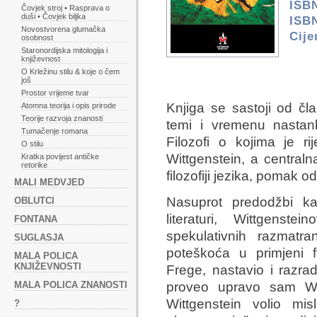
ISB
Čovjek stroj • Rasprava o
duši • Čovjek biljka
ISBN
Novostvorena glumačka
Cij
osobnost
Staronordijska mitologija i
književnost
O Krležinu stilu & koje o čem
još
Prostor vrijeme tvar
Knjiga se sastoji od čl
Atomna teorija i opis prirode
Teorije razvoja znanosti
temi i vremenu nastanka
Tumačenje romana
Filozofi o kojima je r
O stilu
Wittgenstein, a centraln
Kratka povijest antičke
retorike
filozofiji jezika, pomak
MALI MEDVJED
Nasuprot predodžbi k
OBLUTCI
literaturi, Wittgenste
FONTANA
spekulativnih razmatra
SUGLASJA
poteškoća u primjeni 
MALA POLICA
KNJIŽEVNOSTI
Frege, nastavio i razra
MALA POLICA ZNANOSTI
proveo upravo sam Wi
Wittgenstein volio mis
?