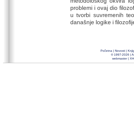
metodološkog okvira lo
problemi i ovaj dio filozo
u tvorbi suvremenih teor
današnje logike i filozofij
Početna
|
Novosti
|
Knji
© 1997-2026 |
A
webmaster
|
XH