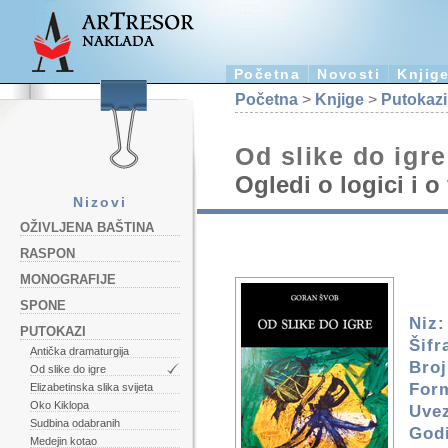
Početna
Novosti
Knjig
Početna
>
Knjige
>
Putokazi
Od slike do igre
Ogledi o logici i o 
Nizovi
OŽIVLJENA BAŠTINA
RASPON
MONOGRAFIJE
SPONE
Niz:
PUTOKAZI
Šifr
Antička dramaturgija
Broj
Od slike do igre
For
Elizabetinska slika svijeta
Oko Kiklopa
Uve
Sudbina odabranih
Godi
Medejin kotao