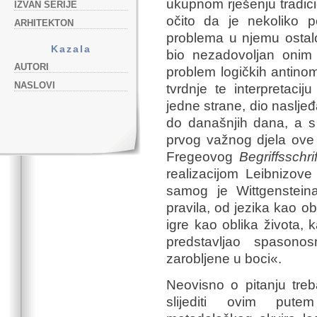
ukupnom rješenju tradici
IZVAN SERIJE
očito da je nekoliko po
ARHITEKTON
problema u njemu ostalo
Kazala
bio nezadovoljan onim 
AUTORI
problem logičkih antino
NASLOVI
tvrdnje te interpretacij
jedne strane, dio nasljeđa
do današnjih dana, a s 
prvog važnog djela ove an
Fregeovog
Begriffsschri
realizacijom Leibnizove 
samog je Wittgenstei
pravila, od jezika kao ob
igre kao oblika života, k
predstavljao spason
zarobljene u boci«.
Neovisno o pitanju treba
slijediti ovim pute