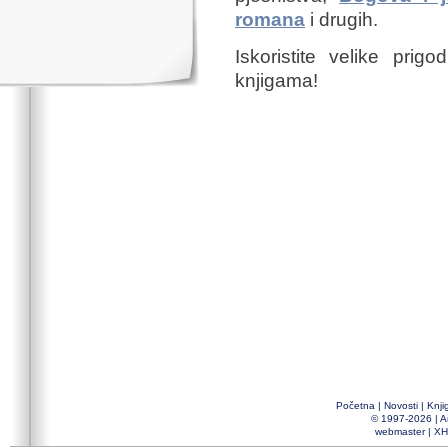
romana
i drugih.
Iskoristite velike prig
knjigama!
Početna
|
Novosti
|
Knji
© 1997-2026 |
A
webmaster
|
XH