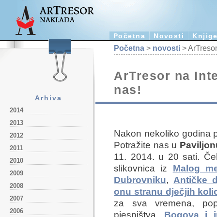
Početna
Novosti
Knjig
Početna
>
novosti
> ArTresor 
ArTresor na Inte
nas!
Arhiva
2014
2013
Nakon nekoliko godina p
2012
Potražite nas u
Paviljon
2011
11. 2014. u 20 sati. Če
2010
slikovnica iz
Malog me
2009
Dubrovniku
,
Antičke d
2008
onu stranu dječjih koli
2007
za sva vremena, p
2006
pjesništva,
Bogova i j