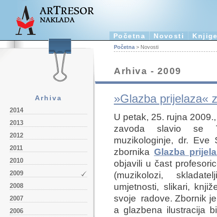
Početna
Novosti
Knjig
Početna
> Novosti
Arhiva - 2009
»Glazba prijelaza« 
Arhiva
2014
U petak, 25. rujna 2009.
2013
zavoda slavio se 7
2012
muzikologinje, dr. Eve
2011
zbornika
Glazba prijel
2010
objavili u čast profesor
2009
(muzikolozi, skladatelj
umjetnosti, slikari, knjiž
2008
svoje radove. Zbornik je
2007
a glazbena ilustracija b
2006