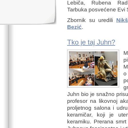
Lebiča, Rubena Rad
Tarbuka posvećene Evi 
Zbornik su uredili
Nikš
Bezić
.
Tko je taj Juhn?
M
p
M
o
p
g
Juhn bio je snažno pris
profesor na likovnoj ak
proljetnog salona i udru
keramičar, koji je ut
keramiku. Prerana smrt i