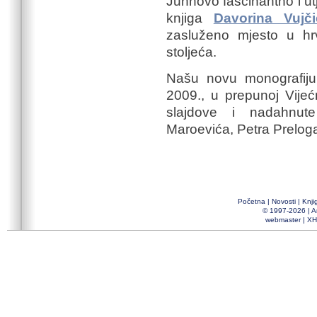
Juhnovo fascinantno i ut
knjiga
Davorina Vujči
zasluženo mjesto u hrv
stoljeća.
Našu novu monografiju 
2009., u prepunoj Vijeć
slajdove i nadahnut
Maroevića, Petra Prelog
Početna
|
Novosti
|
Knji
© 1997-2026 |
A
webmaster
|
XH