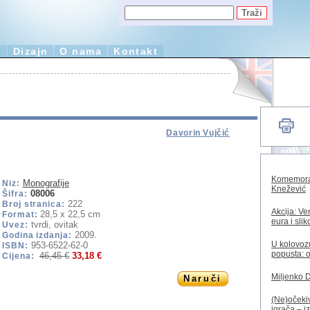
e
Dizajn
O nama
Kontakt
Davorin Vujčić
Komemorac
Monografije
Niz:
Knežević
08006
Šifra:
222
Broj stranica:
Akcija: Ve
28,5 x 22,5 cm
Format:
eura i sli
tvrdi, ovitak
Uvez:
2009.
Godina izdanja:
U kolovozu
953-6522-62-0
ISBN:
popusta: o
46,45 €
33,18 €
Cijena:
Miljenko 
Naruči
(Ne)očekiv
igrača – i