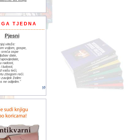
IGA TJEDNA
Pjesni
njoj viteže:
om voljom, gospe,
 sreća ospe
ljubav date,
zapovijedate,
u radosti,
i ludosti,
d vašu teći,
jetu zbogom reći.
zavijek želim:
s ne odijelim."