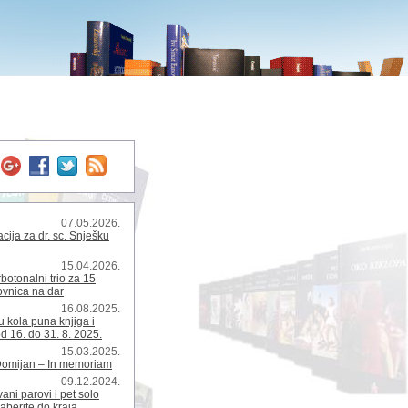
07.05.2026.
ija za dr. sc. Snješku
15.04.2026.
rbotonalni trio za 15
kovnica na dar
16.08.2025.
 kola puna knjiga i
d 16. do 31. 8. 2025.
15.03.2025.
Domijan – In memoriam
09.12.2024.
ani parovi i pet solo
zaberite do kraja