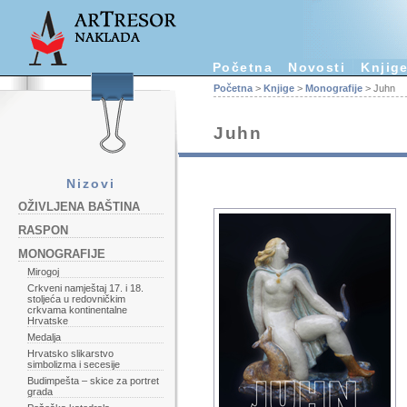
Početna
Novosti
Knjig
Početna
>
Knjige
>
Monografije
> Juhn
Juhn
Nizovi
OŽIVLJENA BAŠTINA
RASPON
MONOGRAFIJE
Mirogoj
Crkveni namještaj 17. i 18.
stoljeća u redovničkim
crkvama kontinentalne
Hrvatske
Medalja
Hrvatsko slikarstvo
simbolizma i secesije
Budimpešta – skice za portret
grada