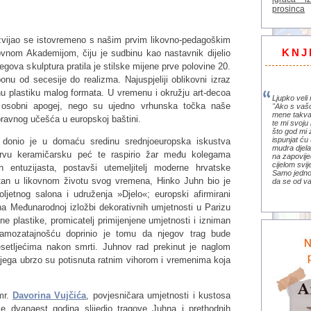
prosinca
azvijao se istovremeno s našim prvim likovno-pedagoškim
KNJ
ovnom Akademijom, čiju je sudbinu kao nastavnik dijelio
gova skulptura pratila je stilske mijene prve polovine 20.
onu od secesije do realizma. Najuspjeliji oblikovni izraz
imnu plastiku malog formata. U vremenu i okružju
art-decoa
Ljupko veli 
 osobni apogej, nego su ujedno vrhunska točka naše
"Ako s vaš
mene takva
opravnog učešća u europskoj baštini.
te mi svoju 
što god mi 
ispunjat ću 
 donio je u domaću sredinu srednjoeuropska iskustva
mudra djela 
prvu keramičarsku peć te raspirio žar među kolegama
na zapovije
cijelom svi
 entuzijasta, postavši utemeljitelj moderne hrvatske
Samo jedno 
tan u likovnom životu svog vremena, Hinko Juhn bio je
da se od va
ljetnog salona i udruženja »Djelo«; europski afirmirani
na Međunarodnoj izložbi dekorativnih umjetnosti u Parizu
ne plastike, promicatelj primijenjene umjetnosti i izniman
mozatajnošću doprinio je tomu da njegov trag bude
setljećima nakon smrti. Juhnov rad prekinut je naglom
jega ubrzo su potisnuta ratnim vihorom i vremenima koja
 mr.
Davorina Vujčića
, povjesničara umjetnosti i kustosa
 je dvanaest godina slijedio tragove Juhna i prethodnih