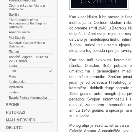
Požeška katedrala
Zborna crkva sv. Vlaha u
Dubrovniku
Bakliža
Kao kipar Hinko Juhn stasao je i r
The Cathedral of the
institucijama, Obrtnom školom i lik
Assumption of the Virgin in
Dubrovnik
do prerane smrti 1940. u Zagrebu. Nje
Armenia sacra
stoljeća tražeći svoje mjesto u rasp
Moj Zagreb
ostvario je modelirajući lirsku, int
Katedrala Gospe Velike u
Juhnovi radovi nisu samo njegov
Dubrovniku
skulpture tog perioda i primjer ravn
Richter
Abadžić: Zagreb – skice za
Kao prvi naš školovani keramičar
portret grada
(Češka, Dresden, Beč), potpalio 
Lasta
umjetnicima i generacijama mladih
Juhn
umjetničke keramike. Snažno prisu
Poljan
In absentia
jedan je od osnivača Hrvatskog pro
Vjetrenica
keramičar i dobitnik druge nagrade 
Testen
1925. godine; autor mnogih djela jav
Balade Petrice Kerempuha
pedagog. Svojom skromnošću i sa
razasut, zanemaren i neproučen de
SPONE
smrću 1940. godine, a sjećanja na n
PUTOKAZI
su uslijedila.
MALI MEDVJED
Monografija je rezultat istraživanja
OBLUTCI
Galerije Antuna Augustinčića, koji