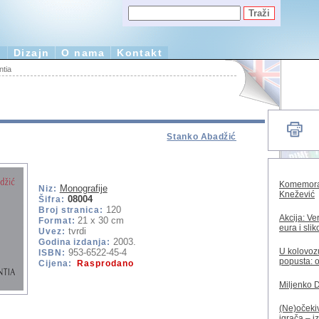
e
Dizajn
O nama
Kontakt
ntia
Stanko Abadžić
Komemorac
Monografije
Niz:
Knežević
08004
Šifra:
120
Broj stranica:
Akcija: Ve
21 x 30 cm
Format:
eura i sli
tvrdi
Uvez:
2003.
Godina izdanja:
U kolovozu
953-6522-45-4
ISBN:
popusta: o
Cijena:
Rasprodano
Miljenko 
(Ne)očekiv
igrača – i