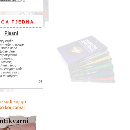
IGA TJEDNA
Pjesni
njoj viteže:
om voljom, gospe,
 sreća ospe
ljubav date,
zapovijedate,
u radosti,
i ludosti,
d vašu teći,
jetu zbogom reći.
zavijek želim:
s ne odijelim."