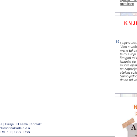
prosinca
KNJ
Ljupko veli 
"Ako s vaš
mene takva
te mi svoju 
što god mi 
ispunjat ću 
mudra djela 
na zapovije
cijelom svi
Samo jedno 
da se od va
ge
|
Dizajn
|
O nama
|
Kontakt
rTresor naklada d.o.o.
TML 1.0
|
CSS
|
RSS