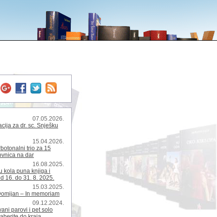
07.05.2026.
ija za dr. sc. Snješku
15.04.2026.
rbotonalni trio za 15
kovnica na dar
16.08.2025.
 kola puna knjiga i
d 16. do 31. 8. 2025.
15.03.2025.
Domijan – In memoriam
09.12.2024.
ani parovi i pet solo
zaberite do kraja