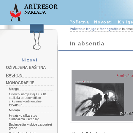
Početna
Novosti
Knjig
Početna
>
Knjige
>
Monografije
> In abse
In absentia
Nizovi
OŽIVLJENA BAŠTINA
RASPON
MONOGRAFIJE
Mirogoj
Crkveni namještaj 17. i 18.
stoljeća u redovničkim
crkvama kontinentalne
Hrvatske
Medalja
Hrvatsko slikarstvo
simbolizma i secesije
Budimpešta – skice za portret
grada