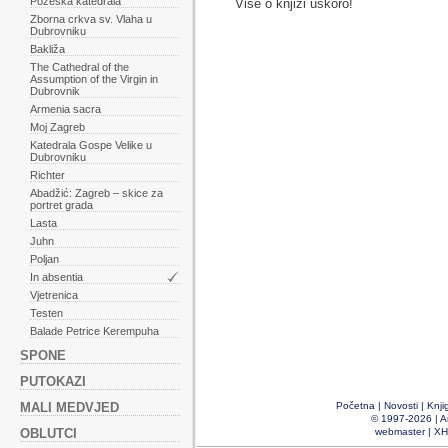
Požeška katedrala
Više o knjizi uskoro!
Zborna crkva sv. Vlaha u
Dubrovniku
Bakliža
The Cathedral of the
Assumption of the Virgin in
Dubrovnik
Armenia sacra
Moj Zagreb
Katedrala Gospe Velike u
Dubrovniku
Richter
Abadžić: Zagreb – skice za
portret grada
Lasta
Juhn
Poljan
In absentia
Vjetrenica
Testen
Balade Petrice Kerempuha
SPONE
PUTOKAZI
MALI MEDVJED
Početna
|
Novosti
|
Knji
© 1997-2026 |
A
OBLUTCI
webmaster
|
XH