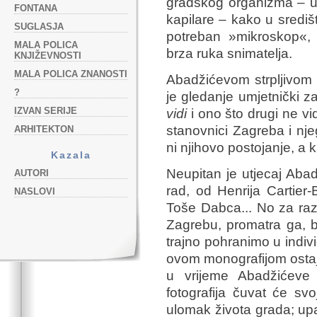
gradskog organizma – uli
FONTANA
kapilare – kako u središt
SUGLASJA
potreban »mikroskop«,
MALA POLICA
brza ruka snimatelja.
KNJIŽEVNOSTI
MALA POLICA ZNANOSTI
Abadžićevom strpljivom 
?
je gledanje umjetnički 
IZVAN SERIJE
vidi
i ono što drugi ne vi
stanovnici Zagreba i njeg
ARHITEKTON
ni njihovo postojanje, a 
Kazala
Neupitan je utjecaj Aba
AUTORI
rad, od Henrija Cartier
NASLOVI
Toše Dabca... No za raz
Zagrebu, promatra ga, b
trajno pohranimo u indiv
ovom monografijom ostaj
u vrijeme Abadžićeve 
fotografija čuvat će sv
ulomak života grada; upam