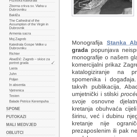
Požeška katedrala
Zborna crkva sv. Vlaha u
Dubrovniku
Bakliža
The Cathedral of the
Assumption of the Virgin in
Dubrovnik
Armenia sacra
Moj Zagreb
Monografija
Stanka Ab
Katedrala Gospe Velike u
Dubrovniku
grada
popunjava neispu
Richter
monografije o našem gla
Abadžić: Zagreb – skice za
portret grada
komercijalni prikaz Zagr
Lasta
katalogiziranje na pr
Juhn
spomenika i događaja.
Poljan
In absentia
takvih publikacija, Abad
Vjetrenica
umjetnički i stilski
procé
Testen
svoje osnovne djelatn
Balade Petrice Kerempuha
kretanja obuhvaća cije
SPONE
širinu, već i dubinu nj
PUTOKAZI
kretanje nije ogran
MALI MEDVJED
prezaposlenim ili pak ne
OBLUTCI