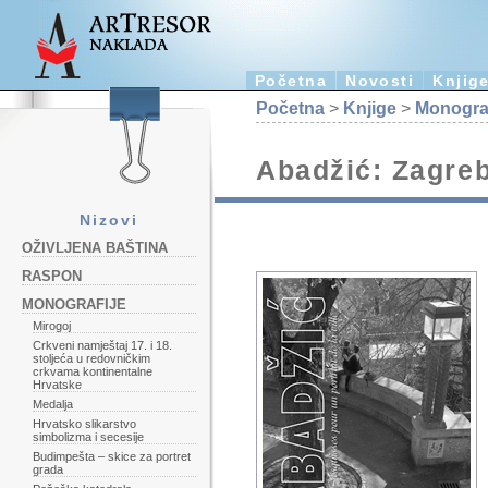
Početna
Novosti
Knjig
Početna
>
Knjige
>
Monograf
Abadžić: Zagreb
Nizovi
OŽIVLJENA BAŠTINA
RASPON
MONOGRAFIJE
Mirogoj
Crkveni namještaj 17. i 18.
stoljeća u redovničkim
crkvama kontinentalne
Hrvatske
Medalja
Hrvatsko slikarstvo
simbolizma i secesije
Budimpešta – skice za portret
grada