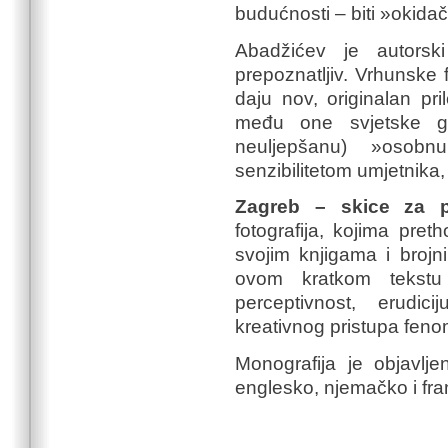
budućnosti – biti »okidač
Abadžićev je autorski
prepoznatljiv. Vrhunske fo
daju nov, originalan pri
među one svjetske gra
neuljepšanu) »osobn
senzibilitetom umjetnika,
Zagreb – skice za p
fotografija, kojima pre
svojim knjigama i brojn
ovom kratkom tekstu
perceptivnost, erudici
kreativnog pristupa fen
Monografija je objavlje
englesko, njemačko i fra