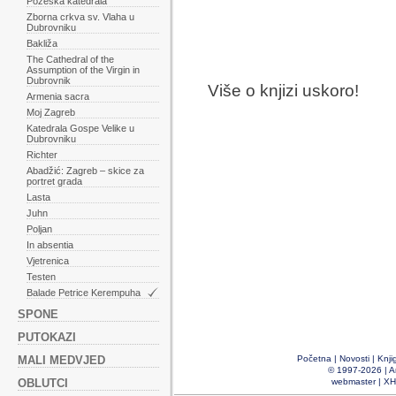
Požeška katedrala
Zborna crkva sv. Vlaha u
Dubrovniku
Bakliža
The Cathedral of the
Assumption of the Virgin in
Dubrovnik
Više o knjizi uskoro!
Armenia sacra
Moj Zagreb
Katedrala Gospe Velike u
Dubrovniku
Richter
Abadžić: Zagreb – skice za
portret grada
Lasta
Juhn
Poljan
In absentia
Vjetrenica
Testen
Balade Petrice Kerempuha
SPONE
PUTOKAZI
MALI MEDVJED
Početna
|
Novosti
|
Knji
© 1997-2026 |
A
OBLUTCI
webmaster
|
XH