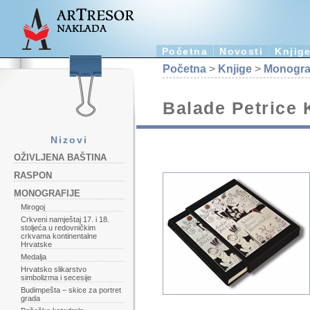
Početna
Novosti
Knjig
Početna
>
Knjige
>
Monograf
Balade Petrice
Nizovi
OŽIVLJENA BAŠTINA
RASPON
MONOGRAFIJE
Mirogoj
Crkveni namještaj 17. i 18.
stoljeća u redovničkim
crkvama kontinentalne
Hrvatske
Medalja
Hrvatsko slikarstvo
simbolizma i secesije
Budimpešta – skice za portret
grada