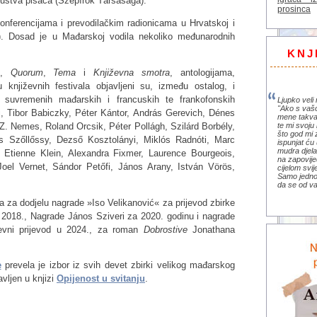
ruštva pisaca (Szépírók Társasága).
prosinca
onferencijama i prevodilačkim radionicama u Hrvatskoj i
). Dosad je u Mađarskoj vodila nekoliko međunarodnih
KNJ
,
Quorum
,
Tema
i
Književna smotra
, antologijama,
književnih festivala objavljeni su, između ostalog, i
h suvremenih mađarskih i francuskih te frankofonskih
Ljupko veli 
"Ako s vaš
i, Tibor Babiczky, Péter Kántor, András Gerevich, Dénes
mene takva
. Nemes, Roland Orcsik, Péter Pollágh, Szilárd Borbély,
te mi svoju 
što god mi 
s Szőllőssy, Dezső Kosztolányi, Miklós Radnóti, Marc
ispunjat ću 
mudra djela 
 Etienne Klein, Alexandra Fixmer, Laurence Bourgeois,
na zapovije
Joel Vernet, Sándor Petőfi, János Arany, István Vörös,
cijelom svi
Samo jedno 
da se od va
 za dodjelu nagrade »Iso Velikanović« za prijevod zbirke
 2018., Nagrade János Sziveri za 2020. godinu i nagrade
iževni prijevod u 2024., za roman
Dobrostive
Jonathana
e
prevela je izbor iz svih devet zbirki velikog mađarskog
avljen u knjizi
Opijenost u svitanju
.