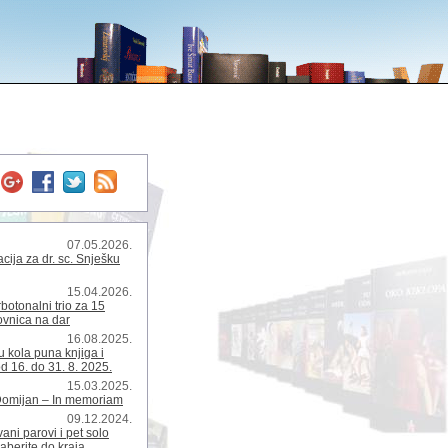
07.05.2026.
ija za dr. sc. Snješku
15.04.2026.
rbotonalni trio za 15
kovnica na dar
16.08.2025.
 kola puna knjiga i
d 16. do 31. 8. 2025.
15.03.2025.
Domijan – In memoriam
09.12.2024.
ani parovi i pet solo
zaberite do kraja