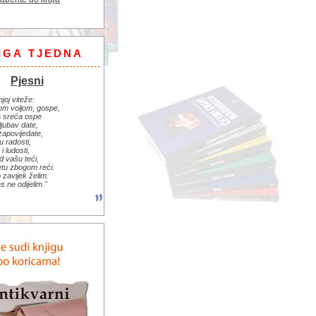
IGA TJEDNA
Pjesni
njoj viteže:
om voljom, gospe,
 sreća ospe
ljubav date,
zapovijedate,
u radosti,
i ludosti,
d vašu teći,
jetu zbogom reći.
zavijek želim:
s ne odijelim."