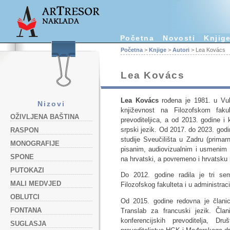
Početna
Novosti
Knjig
Početna
>
Knjige
>
Autori
> Lea Kovács
Lea Kovács
Lea Kovács
rođena je 1981. u Vuko
Nizovi
književnost na Filozofskom fak
OŽIVLJENA BAŠTINA
prevoditeljica, a od 2013. godine i
srpski jezik. Od 2017. do 2023. godi
RASPON
studije Sveučilišta u Zadru (prima
MONOGRAFIJE
pisanim, audiovizualnim i usmenim 
SPONE
na hrvatski, a povremeno i hrvatsku n
PUTOKAZI
Do 2012. godine radila je tri se
MALI MEDVJED
Filozofskog fakulteta i u administra
OBLUTCI
Od 2015. godine redovna je članica
FONTANA
Translab za francuski jezik. Čla
konferencijskih prevoditelja, D
SUGLASJA