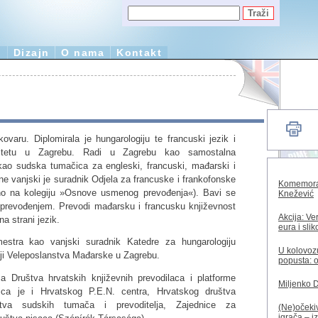
e
Dizajn
O nama
Kontakt
varu. Diplomirala je hungarologiju te francuski jezik i
ultetu u Zagrebu. Radi u Zagrebu kao samostalna
 kao sudska tumačica za engleski, francuski, mađarski i
ne vanjski je suradnik Odjela za francuske i frankofonske
Komemorac
rno na kolegiju »Osnove usmenog prevođenja«). Bavi se
Knežević
prevođenjem. Prevodi mađarsku i francusku književnost
Akcija: Ve
a strani jezik.
eura i sli
mestra kao vanjski suradnik Katedre za hungarologiju
U kolovozu
ciji Veleposlanstva Mađarske u Zagrebu.
popusta: o
 Društva hrvatskih književnih prevodilaca i platforme
Miljenko 
nica je i Hrvatskog P.E.N. centra, Hrvatskog društva
ruštva sudskih tumača i prevoditelja, Zajednice za
(Ne)očekiv
igrača – i