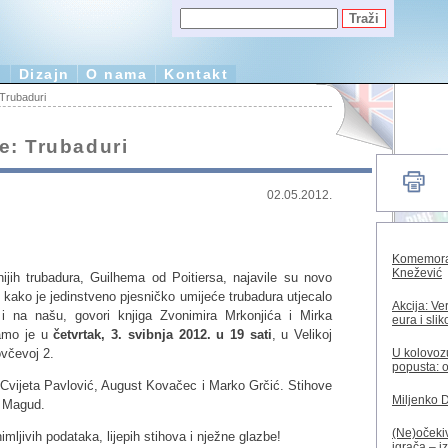
e
Dizajn
O nama
Kontakt
 Trubaduri
ge: Trubaduri
02.05.2012.
Komemorac
Knežević
nijih trubadura, Guilhema od Poitiersa, najavile su novo
 kako je jedinstveno pjesničko umijeće trubadura utjecalo
Akcija: Ve
 i na našu, govori knjiga Zvonimira Mrkonjića i Mirka
eura i sli
jamo je u
četvrtak, 3. svibnja 2012. u 19 sati
, u Velikoj
U kolovozu
včevoj 2.
popusta: o
, Cvijeta Pavlović, August Kovačec i Marko Grčić. Stihove
Miljenko 
n Magud.
(Ne)očekiv
imljivih podataka, lijepih stihova i nježne glazbe!
igrača – i