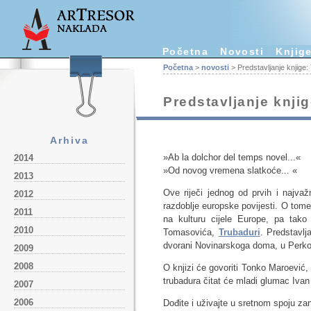
Početna
Novosti
Knjig
Početna
>
novosti
> Predstavljanje knjige:
Predstavljanje knji
Arhiva
»Ab la dolchor del temps novel...«
2014
»Od novog vremena slatkoće... «
2013
Ove riječi jednog od prvih i najvaž
2012
razdoblje europske povijesti. O tome
2011
na kulturu cijele Europe, pa tako
2010
Tomasovića,
Trubaduri
. Predstavl
dvorani Novinarskoga doma, u Perko
2009
2008
O knjizi će govoriti Tonko Maroević
trubadura čitat će mladi glumac Iva
2007
2006
Dođite i uživajte u sretnom spoju zan