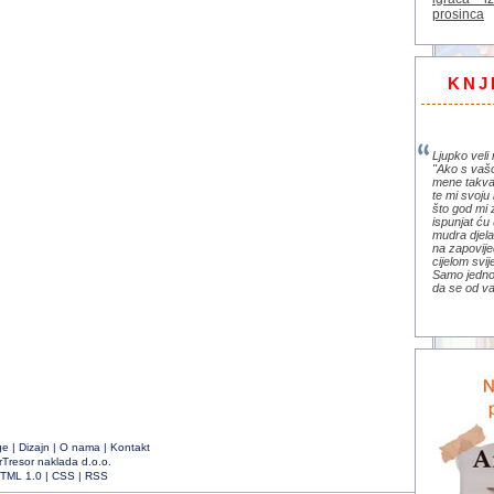
prosinca
KNJ
Ljupko veli 
"Ako s vaš
mene takva
te mi svoju 
što god mi 
ispunjat ću 
mudra djela 
na zapovije
cijelom svi
Samo jedno 
da se od va
ge
|
Dizajn
|
O nama
|
Kontakt
rTresor naklada d.o.o.
TML 1.0
|
CSS
|
RSS