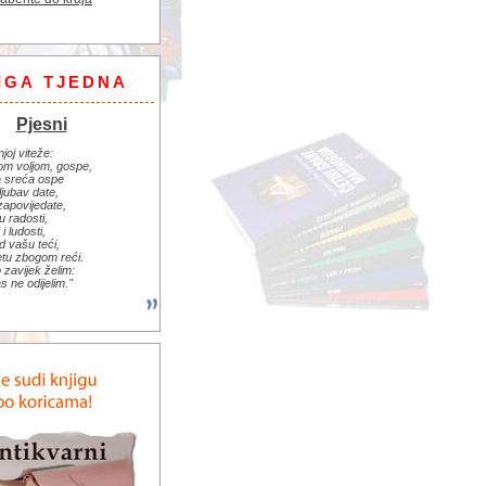
IGA TJEDNA
Pjesni
njoj viteže:
om voljom, gospe,
 sreća ospe
ljubav date,
zapovijedate,
u radosti,
i ludosti,
d vašu teći,
jetu zbogom reći.
zavijek želim:
s ne odijelim."