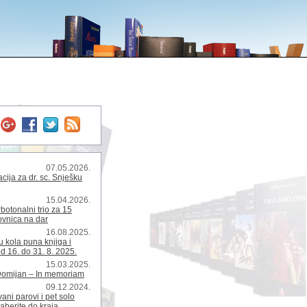
07.05.2026.
ija za dr. sc. Snješku
15.04.2026.
rbotonalni trio za 15
kovnica na dar
16.08.2025.
 kola puna knjiga i
d 16. do 31. 8. 2025.
15.03.2025.
Domijan – In memoriam
09.12.2024.
ani parovi i pet solo
zaberite do kraja