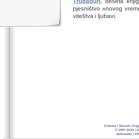
Trubaduri
, deseta knj
pjesništvo »novog vrem
viteštva i ljubavi.
Početna
|
Novosti
|
Knji
© 1997-2026 |
A
webmaster
|
XH