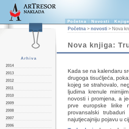
Početna
Novosti
Knjig
Početna
>
novosti
> Nova knj
Nova knjiga: Tr
Arhiva
2014
Kada se na kalendaru sr
2013
drugoga tisućljeća, poka
2012
kojeg se strahovalo, nego
2011
ljudima krenule mirniji
2010
novosti i promjena, a j
2009
prve europske lirike 
2008
provansalski trubaduri
2007
najutjecajniju pojavu u ci
2006