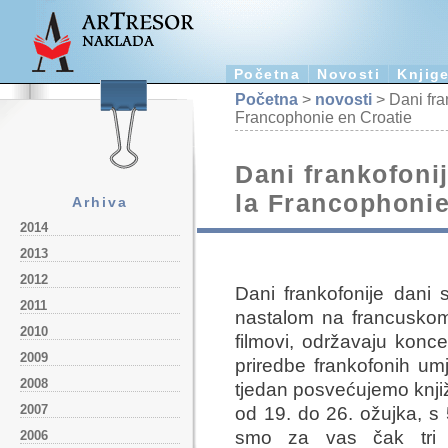
Početna
Novosti
Knjig
Početna
>
novosti
> Dani fra
Francophonie en Croatie
Dani frankofoni
la Francophonie
Arhiva
2014
2013
2012
Dani frankofonije dani
2011
nastalom na francuskom 
2010
filmovi, održavaju konce
2009
priredbe frankofonih umj
2008
tjedan posvećujemo knjiž
2007
od 19. do 26. ožujka, s
smo za vas čak tr
2006