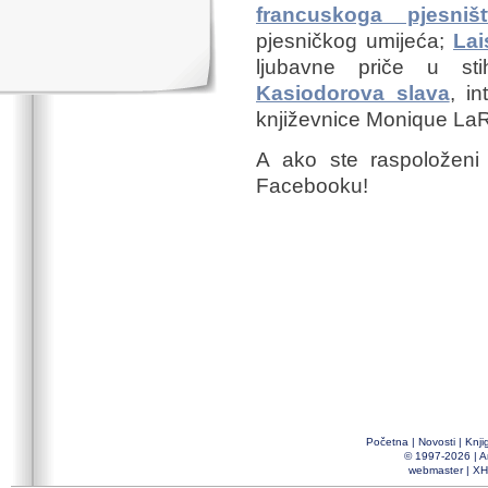
francuskoga pjesništ
pjesničkog umijeća;
Lai
ljubavne priče u sti
Kasiodorova slava
, i
književnice Monique La
A ako ste raspoloženi
Facebooku!
Početna
|
Novosti
|
Knji
© 1997-2026 |
A
webmaster
|
XH