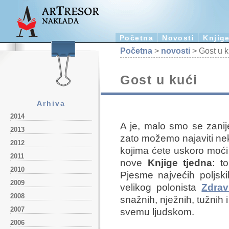
Početna
Novosti
Knjig
Početna
>
novosti
> Gost u k
Gost u kući
Arhiva
2014
A je, malo smo se zanijel
2013
zato možemo najaviti nekol
2012
kojima ćete uskoro moći 
2011
nove
Knjige tjedna
: t
2010
Pjesme najvećih poljski
2009
velikog polonista
Zdrav
2008
snažnih, nježnih, tužnih
2007
svemu ljudskom.
2006