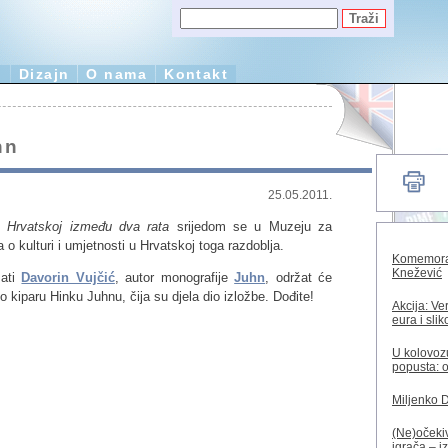
e
Dizajn
O nama
Kontakt
hn
25.05.2011.
u Hrvatskoj između dva rata
srijedom se u Muzeju za
 o kulturi i umjetnosti u Hrvatskoj toga razdoblja.
Komemorac
Knežević
sati
Davorin Vujčić
, autor monografije
Juhn
, održat će
 kiparu Hinku Juhnu, čija su djela dio izložbe. Dođite!
Akcija: Ve
eura i sli
U kolovozu
popusta: o
Miljenko 
(Ne)očekiv
igrača – i