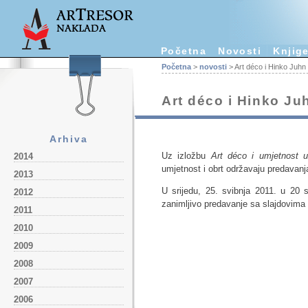
Početna
Novosti
Knjig
Početna
>
novosti
> Art déco i Hinko Juhn
Art déco i Hinko Ju
Arhiva
Uz izložbu
Art déco i umjetnost 
2014
umjetnost i obrt održavaju predavanja
2013
U srijedu, 25. svibnja 2011. u 20 
2012
zanimljivo predavanje sa slajdovima o
2011
2010
2009
2008
2007
2006