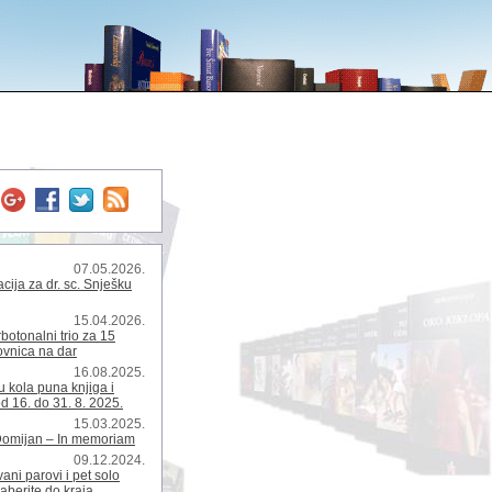
07.05.2026.
ija za dr. sc. Snješku
15.04.2026.
rbotonalni trio za 15
kovnica na dar
16.08.2025.
 kola puna knjiga i
d 16. do 31. 8. 2025.
15.03.2025.
Domijan – In memoriam
09.12.2024.
ani parovi i pet solo
zaberite do kraja