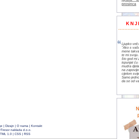
prosinca
KNJ
Ljupko veli 
"Ako s vaš
mene takva
te mi svoju 
što god mi 
ispunjat ću 
mudra djela 
na zapovije
cijelom svi
Samo jedno 
da se od va
ge
|
Dizajn
|
O nama
|
Kontakt
rTresor naklada d.o.o.
TML 1.0
|
CSS
|
RSS