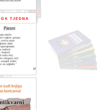
IGA TJEDNA
Pjesni
njoj viteže:
om voljom, gospe,
 sreća ospe
ljubav date,
zapovijedate,
u radosti,
i ludosti,
d vašu teći,
jetu zbogom reći.
zavijek želim:
s ne odijelim."