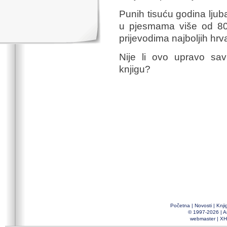
Punih tisuću godina ljuba
u pjesmama više od 80 n
prijevodima najboljih hrva
Nije li ovo upravo sav
knjigu?
Početna
|
Novosti
|
Knji
© 1997-2026 |
A
webmaster
|
XH