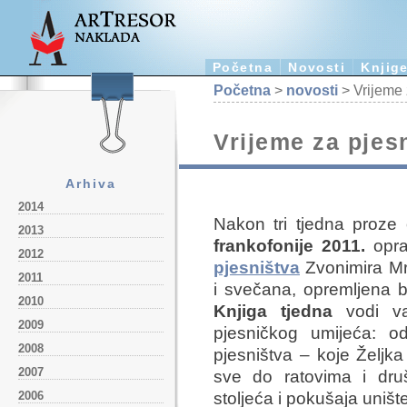
Početna
Novosti
Knjig
Početna
>
novosti
> Vrijeme 
Vrijeme za pjes
Arhiva
2014
Nakon tri tjedna proze
2013
frankofonije 2011.
opr
2012
pjesništva
Zvonimira Mr
2011
i svečana, opremljena b
2010
Knjiga tjedna
vodi va
2009
pjesničkog umijeća: 
2008
pjesništva – koje Željk
2007
sve do ratovima i dru
2006
stoljeća i pokušaja uništ