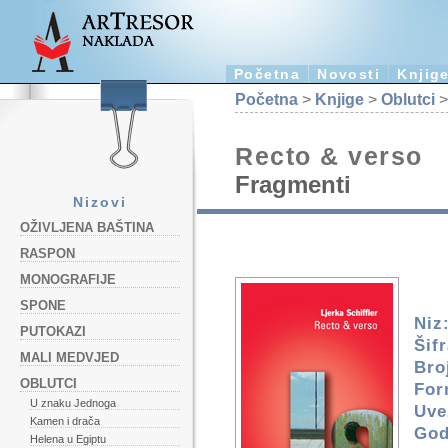
Početna
Novosti
Knjig
Početna
>
Knjige
>
Oblutci
>
Recto & verso
Fragmenti
Nizovi
OŽIVLJENA BAŠTINA
RASPON
MONOGRAFIJE
SPONE
Niz
PUTOKAZI
Šifr
MALI MEDVJED
Bro
OBLUTCI
For
U znaku Jednoga
Uve
Kamen i drača
God
Helena u Egiptu