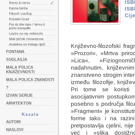
ISB
Recto & verso
ISB
Kasna berba
Filozof i zavičaj
Cij
Kristalni Grad
Put do tihe luke / Verso il
porto tranquillo
Loytre za ray nebeszki
Mali rječnik romantizma
Anđelima ne trebaju riječi
Književno-filozofski fra
FONTANA
»Prozori«, »Mrtva prirod
SUGLASJA
»Lica«, »Fiziognomi
nadahnutim, književnim
MALA POLICA
KNJIŽEVNOSTI
znanstveno strogim inter
MALA POLICA ZNANOSTI
između filozofije, književ
?
Pri tome se koristi 
IZVAN SERIJE
asocijativnim postupkom
posebno s područja filozo
ARHITEKTON
»Fragment« je konstitut
Kazala
forme tako i na razini
AUTORI
pretpostavlja cjelini, ni
NASLOVI
već i »slika dostižn