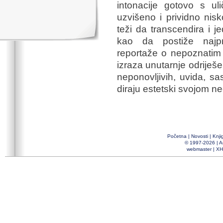
intonacije gotovo s ul
uzvišeno i prividno nisk
teži da transcendira i 
kao da postiže najpri
reportaže o nepoznatim m
izraza unutarnje odriješen
neponovljivih, uvida, sas
diraju estetski svojom 
Početna
|
Novosti
|
Knji
© 1997-2026 |
A
webmaster
|
XH