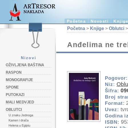
Početna
Novosti
Knjig
Početna
>
Knjige
>
Oblutci
>
Anđelima ne treb
Nizovi
OŽIVLJENA BAŠTINA
RASPON
Pogovor:
MONOGRAFIJE
Oblu
Niz:
SPONE
09
Šifra:
PUTOKAZI
Broj stra
2
MALI MEDVJED
Format:
tvr
Uvez:
OBLUTCI
Godina i
U znaku Jednoga
Kamen i drača
95
ISBN:
Helena u Egiptu