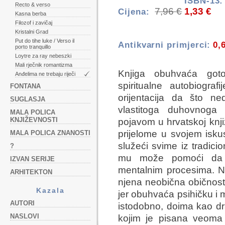
ISBN-13:
Recto & verso
7,96 €
1,33 €
Cijena:
Kasna berba
Filozof i zavičaj
Kristalni Grad
Put do tihe luke / Verso il
Antikvarni primjerci:
0,
porto tranquillo
Loytre za ray nebeszki
Mali rječnik romantizma
Knjiga obuhvaća got
Anđelima ne trebaju riječi
spiritualne autobiograf
FONTANA
orijentacija da što ne
SUGLASJA
vlastitoga duhovnoga
MALA POLICA
KNJIŽEVNOSTI
pojavom u hrvatskoj knji
prijelome u svojem isku
MALA POLICA ZNANOSTI
služeći svime iz tradicio
?
mu može pomoći da p
IZVAN SERIJE
mentalnim procesima. Naj
ARHITEKTON
njena
neobična običnos
Kazala
jer obuhvaća psihičku i m
AUTORI
istodobno, doima kao 
NASLOVI
kojim je pisana veoma j