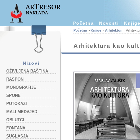
Početna
Novosti
Knjig
Početna
>
Knjige
>
Arhitekton
> Arhitektur
Arhitektura kao kultu
Nizovi
OŽIVLJENA BAŠTINA
RASPON
MONOGRAFIJE
SPONE
PUTOKAZI
MALI MEDVJED
OBLUTCI
FONTANA
SUGLASJA