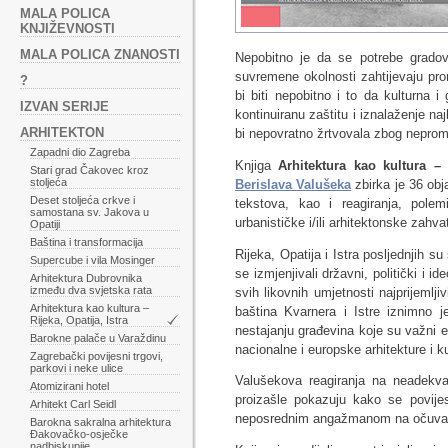
MALA POLICA
KNJIŽEVNOSTI
MALA POLICA ZNANOSTI
Nepobitno je da se potrebe gradova
suvremene okolnosti zahtijevaju pro
?
bi biti nepobitno i to da kulturna i
IZVAN SERIJE
kontinuiranu zaštitu i iznalaženje na
ARHITEKTON
bi nepovratno žrtvovala zbog nepromiš
Zapadni dio Zagreba
Knjiga
Arhitektura kao kultura – R
Stari grad Čakovec kroz
stoljeća
Berislava Valušeka
zbirka je 36 obj
Deset stoljeća crkve i
tekstova, kao i reagiranja, polem
samostana sv. Jakova u
urbanističke i/ili arhitektonske zahv
Opatiji
Baština i transformacija
Rijeka, Opatija i Istra posljednjih s
Supercube i vila Mosinger
se izmjenjivali državni, politički i id
Arhitektura Dubrovnika
između dva svjetska rata
svih likovnih umjetnosti najprijemlji
Arhitektura kao kultura –
baština Kvarnera i Istre iznimno 
Rijeka, Opatija, Istra
nestajanju građevina koje su važni el
Barokne palače u Varaždinu
nacionalne i europske arhitekture i ku
Zagrebački povijesni trgovi,
parkovi i neke ulice
Valušekova reagiranja na neadekvat
Atomizirani hotel
proizašle pokazuju kako se povijes
Arhitekt Carl Seidl
neposrednim angažmanom na očuvanju 
Barokna sakralna arhitektura
Đakovačko-osječke
nadbiskupije