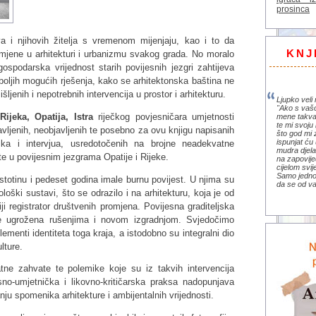
prosinca
 i njihovih žitelja s vremenom mijenjaju, kao i to da
KNJ
mjene u arhitekturi i urbanizmu svakog grada. No moralo
 gospodarska vrijednost starih povijesnih jezgri zahtijeva
jboljih mogućih rješenja, kako se arhitektonska baština ne
ljenih i nepotrebnih intervencija u prostor i arhitekturu.
Ljupko veli 
"Ako s vaš
ijeka, Opatija, Istra
riječkog povjesničara umjetnosti
mene takva
te mi svoju 
avljenih, neobjavljenih te posebno za ovu knjigu napisanih
što god mi 
ispunjat ću 
ika i intervjua, usredotočenih na brojne neadekvatne
mudra djela 
ate u povijesnim jezgrama Opatije i Rijeke.
na zapovije
cijelom svi
Samo jedno 
u stotinu i pedeset godina imale burnu povijest. U njima su
da se od va
eološki sustavi, što se odrazilo i na arhitekturu, koja je od
viji registrator društvenih promjena. Povijesna graditeljska
je ugrožena rušenjima i novom izgradnjom. Svjedočimo
ementi identiteta toga kraja, a istodobno su integralni dio
lture.
ne zahvate te polemike koje su iz takvih intervencija
no-umjetnička i likovno-kritičarska praksa nadopunjava
spomenika arhitekture i ambijentalnih vrijednosti.