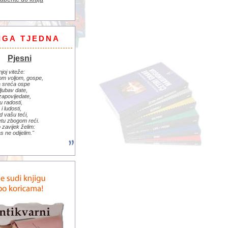
IGA TJEDNA
Pjesni
njoj viteže:
om voljom, gospe,
 sreća ospe
ljubav date,
zapovijedate,
u radosti,
i ludosti,
d vašu teći,
jetu zbogom reći.
zavijek želim:
s ne odijelim."