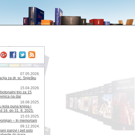
07.05.2026.
ija za dr. sc. Snješku
15.04.2026.
rbotonalni trio za 15
kovnica na dar
16.08.2025.
 kola puna knjiga i
d 16. do 31. 8. 2025.
15.03.2025.
Domijan – In memoriam
09.12.2024.
ani parovi i pet solo
zaberite do kraja