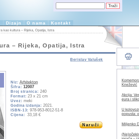
e
Dizajn
O nama
Kontakt
a kao kultura – Rijeka, Opatija, Istra
ra – Rijeka, Opatija, Istra
Berislav Valušek
Komemorac
Arhitekton
Niz:
Knežević
12007
Šifra:
240
Broj stranica:
Akcija: Ve
23 x 21 cm
Format:
eura i sli
meki
Uvez:
2021.
Godina izdanja:
U kolovozu
978-953-8012-51-8
ISBN-13:
popusta: o
33,18 €
Cijena:
Miljenko 
Naruči
(Ne)očekiv
igrača – i