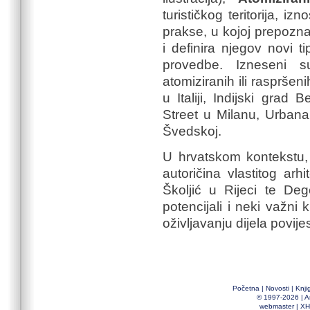
turističkog teritorija, izn
prakse, u kojoj prepozna
i definira njegov novi ti
provedbe. Izneseni s
atomiziranih ili raspršen
u Italiji, Indijski grad
Street u Milanu, Urbana
Švedskoj.
U hrvatskom kontekstu, 
autoričina vlastitog arh
Školjić u Rijeci te D
potencijali i neki važni k
oživljavanju dijela povije
Početna
|
Novosti
|
Knji
© 1997-2026 |
A
webmaster
|
XH