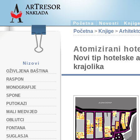
Početna
Novosti
Knjig
Početna
>
Knjige
>
Arhitekt
Atomizirani hot
Novi tip hotelske ar
Nizovi
krajolika
OŽIVLJENA BAŠTINA
RASPON
MONOGRAFIJE
SPONE
PUTOKAZI
MALI MEDVJED
OBLUTCI
FONTANA
SUGLASJA