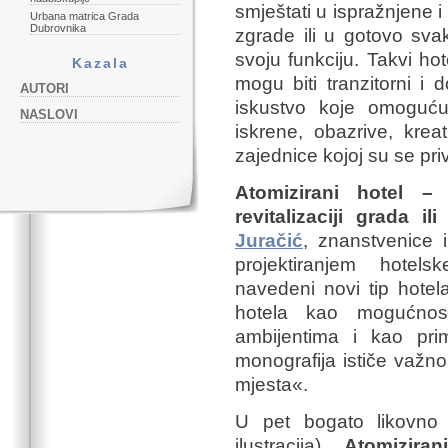
smještati u ispražnjene i
Urbana matrica Grada
Dubrovnika
zgrade ili u gotovo sva
svoju funkciju. Takvi ho
Kazala
mogu biti tranzitorni i
AUTORI
iskustvo koje omoguću
NASLOVI
iskrene, obazrive, krea
zajednice kojoj su se pri
Atomizirani hotel –
revitalizaciji grada ili
Juračić
, znanstvenice i
projektiranjem hotelsk
navedeni novi tip hote
hotela kao mogućnos
ambijentima i kao pri
monografija ističe važnos
mjesta«.
U pet bogato likovno 
ilustracija),
Atomiziran