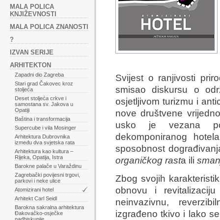
MALA POLICA
KNJIŽEVNOSTI
MALA POLICA ZNANOSTI
?
IZVAN SERIJE
ARHITEKTON
Zapadni dio Zagreba
Svijest o ranjivosti pri
Stari grad Čakovec kroz
smisao diskursu o održ
stoljeća
Deset stoljeća crkve i
osjetljivom turizmu i anti
samostana sv. Jakova u
Opatiji
nove društvene vrijedno
Baština i transformacija
usko je vezana poj
Supercube i vila Mosinger
dekomponiranog hotela.
Arhitektura Dubrovnika
između dva svjetska rata
sposobnost dograđivanja
Arhitektura kao kultura –
Rijeka, Opatija, Istra
organičkog rast
a ili
smanj
Barokne palače u Varaždinu
Zagrebački povijesni trgovi,
Zbog svojih karakteristik
parkovi i neke ulice
obnovu i revitalizacij
Atomizirani hotel
Arhitekt Carl Seidl
neinvazivnu, reverzib
Barokna sakralna arhitektura
izgrađeno tkivo i lako se
Đakovačko-osječke
nadbiskupije