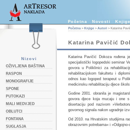
Početna
Novosti
Knjig
Početna
>
Knjige
>
Autori
> Katarina Pavi
Katarina Pavičić D
Katarina Pavičić Dokoza rođena je 
Nizovi
specijalistički logopedski seminar 
OŽIVLJENA BAŠTINA
govora u Poliklinici za rehabilita
rehabilitacijskom fakultetu i dipl
RASPON
odnos kao logoped terapeut u Polik
MONOGRAFIJE
medicinsku rehabilitaciju djece škols
SPONE
Godine 2001. obranila je magistars
PUTOKAZI
govora djece koja mucaju i one s
MALI MEDVJED
disertaciju pod nazivom »Verboto
govornog signala nakon ugradnje izv
OBLUTCI
FONTANA
Od 2010. na Hrvatskim studijima ra
obrazovnim potrebama« i »Odgojno-o
SUGLASJA