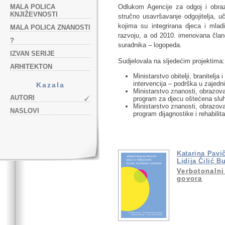
MALA POLICA
Odlukom Agencije za odgoj i obra
KNJIŽEVNOSTI
stručno usavršavanje odgojitelja, u
kojima su integrirana djeca i mla
MALA POLICA ZNANOSTI
razvoju, a od 2010. imenovana člano
?
suradnika – logopeda.
IZVAN SERIJE
Sudjelovala na sljedećim projektima:
ARHITEKTON
Ministarstvo obitelji, branitelj
intervencija – podrška u zajedni
Kazala
Ministarstvo znanosti, obrazova
AUTORI
program za djecu oštećena sluh
Ministarstvo znanosti, obrazov
NASLOVI
program dijagnostike i rehabilit
Katarina Pavi
Lidija Čilić B
Verbotonalni
govora