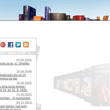
07.05.2026.
ija za dr. sc. Snješku
15.04.2026.
rbotonalni trio za 15
kovnica na dar
16.08.2025.
 kola puna knjiga i
d 16. do 31. 8. 2025.
15.03.2025.
Domijan – In memoriam
09.12.2024.
ani parovi i pet solo
zaberite do kraja