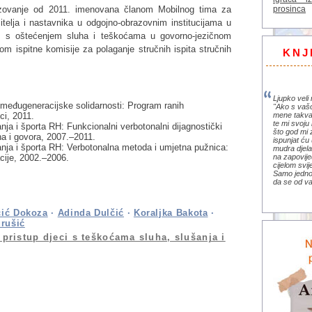
prosinca
zovanje od 2011. imenovana članom Mobilnog tima za
čitelja i nastavnika u odgojno-obrazovnim institucijama u
di s oštećenjem sluha i teškoćama u govorno-jezičnom
m ispitne komisije za polaganje stručnih ispita stručnih
KNJ
Ljupko veli 
a i međugeneracijske solidarnosti: Program ranih
"Ako s vaš
ci, 2011.
mene takva
te mi svoju 
nja i športa RH: Funkcionalni verbotonalni dijagnostički
što god mi 
a i govora, 2007.–2011.
ispunjat ću 
anja i športa RH: Verbotonalna metoda i umjetna pužnica:
mudra djela 
acije, 2002.–2006.
na zapovije
cijelom svi
Samo jedno 
da se od va
čić Dokoza
·
Adinda Dulčić
·
Koraljka Bakota
·
urušić
 pristup djeci s teškoćama sluha, slušanja i