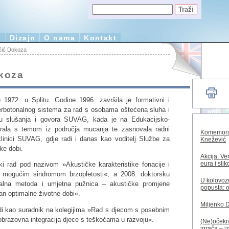
e
Dizajn
O nama
Kontakt
čić Dokoza
okoza
1972. u Splitu. Godine 1996. završila je formativni i
Verbotonalnog sistema za rad s osobama oštećena sluha i
ciju slušanja i govora SUVAG, kada je na Edukacijsko-
omirala s temom iz područja mucanja te zasnovala radni
Komemorac
linici SUVAG, gdje radi i danas kao voditelj Službe za
Knežević
ke dobi.
Akcija: Ve
eura i sli
ki rad pod nazivom »Akustičke karakteristike fonacije i
 mogućim sindromom brzopletosti«, a 2008. doktorsku
U kolovozu
nalna metoda i umjetna pužnica – akustičke promjene
popusta: o
an optimalne životne dobi«.
Miljenko 
di kao suradnik na kolegijima »Rad s djecom s posebnim
brazovna integracija djece s teškoćama u razvoju«.
(Ne)očekiv
igrača – i