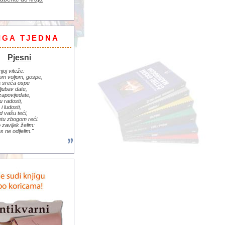
IGA TJEDNA
Pjesni
njoj viteže:
om voljom, gospe,
 sreća ospe
ljubav date,
zapovijedate,
u radosti,
i ludosti,
d vašu teći,
jetu zbogom reći.
zavijek želim:
s ne odijelim."