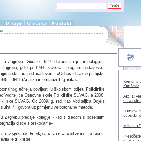
e
Dizajn
O nama
Kontakt
ta
 u Zagrebu. Godine 1989. diplomirala je arheologiju i
u Zagrebu, gdje je 1994. završila i program pedagoško-
agistarski rad pod naslovom: »Odnos državno-partijske
1945.–1948. (Analiza informativnih glasila)«.
Komemorac
Knežević
tonalnog učitelja povijesti u školskom odjelu Poliklinike
 Voditeljica Osnovne škole Poliklinike SUVAG, a 2008.
Akcija: Ve
eura i sli
iklinike SUVAG. Od 2009. g. radi kao Voditeljica Odjela
sluha i/ili govora uz primjenu verbotonalne metode.
U kolovozu
popusta: o
a u Zagrebu predaje kolegije »Rad s djecom s posebnim
tegracija djece s teškoćama«.
Miljenko 
im projektima te objavila više znanstvenih i stručnih
(Ne)očekiv
vila je tri knjige.
igrača – i