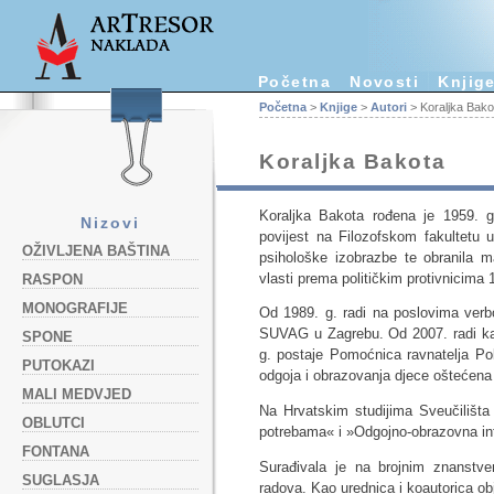
Početna
Novosti
Knjig
Početna
>
Knjige
>
Autori
> Koraljka Bako
Koraljka Bakota
Koraljka Bakota rođena je 1959. g.
Nizovi
povijest na Filozofskom fakultetu 
OŽIVLJENA BAŠTINA
psihološke izobrazbe te obranila m
vlasti prema političkim protivnicima 
RASPON
MONOGRAFIJE
Od 1989. g. radi na poslovima verbo
SUVAG u Zagrebu. Od 2007. radi kao
SPONE
g. postaje Pomoćnica ravnatelja Pol
PUTOKAZI
odgoja i obrazovanja djece oštećena 
MALI MEDVJED
Na Hrvatskim studijima Sveučilišt
OBLUTCI
potrebama« i »Odgojno-obrazovna in
FONTANA
Surađivala je na brojnim znanstven
SUGLASJA
radova. Kao urednica i koautorica obja