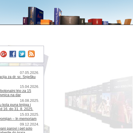
07.05.2026.
ija za dr. sc. Snješku
15.04.2026.
rbotonalni trio za 15
kovnica na dar
16.08.2025.
 kola puna knjiga i
d 16. do 31. 8. 2025.
15.03.2025.
Domijan – In memoriam
09.12.2024.
ani parovi i pet solo
zaberite do kraja