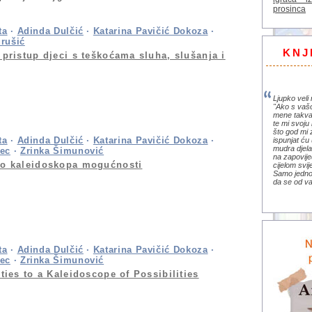
prosinca
ta
·
Adinda Dulčić
·
Katarina Pavičić Dokoza
·
urušić
KNJ
 pristup djeci s teškoćama sluha, slušanja i
Ljupko veli 
"Ako s vaš
mene takva
te mi svoju 
što god mi 
ta
·
Adinda Dulčić
·
Katarina Pavičić Dokoza
·
ispunjat ću 
mudra djela 
ec
·
Zrinka Šimunović
na zapovije
do kaleidoskopa mogućnosti
cijelom svi
Samo jedno 
da se od va
ta
·
Adinda Dulčić
·
Katarina Pavičić Dokoza
·
ec
·
Zrinka Šimunović
ties to a Kaleidoscope of Possibilities