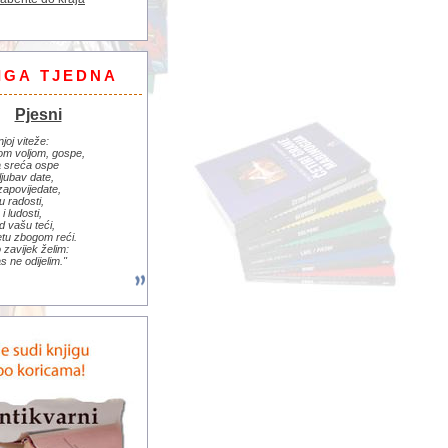
IGA TJEDNA
Pjesni
njoj viteže:
om voljom, gospe,
 sreća ospe
ljubav date,
zapovijedate,
u radosti,
i ludosti,
d vašu teći,
jetu zbogom reći.
zavijek želim:
s ne odijelim."