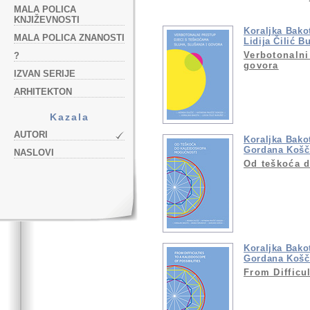
MALA POLICA
KNJIŽEVNOSTI
Koraljka Bako
MALA POLICA ZNANOSTI
Lidija Čilić B
Verbotonalni
?
govora
IZVAN SERIJE
ARHITEKTON
Kazala
AUTORI
Koraljka Bako
Gordana Košč
NASLOVI
Od teškoća 
Koraljka Bako
Gordana Košč
From Difficul