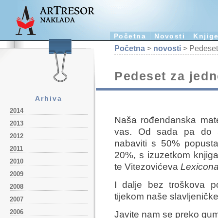
Početna
Novosti
Knjig
Početna
>
novosti
> Pedeset 
Pedeset za jedn
Arhiva
2014
Naša rođendanska matem
2013
vas. Od sada pa do 
2012
nabaviti s 50% popust
2011
20%, s izuzetkom knjiga
2010
te Vitezovićeva
Lexicon
2009
I dalje bez troškova p
2008
tijekom naše slavljeničk
2007
2006
Javite nam se preko gu