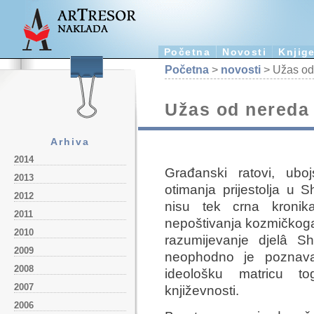
Početna
Novosti
Knjig
Početna
>
novosti
> Užas od
Užas od nereda
Arhiva
2014
Građanski ratovi, ubo
2013
otimanja prijestolja u
2012
nisu tek crna kronik
2011
nepoštivanja kozmičkoga r
2010
razumijevanje djelâ S
2009
neophodno je poznavat
2008
ideološku matricu t
2007
književnosti.
2006