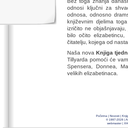
Bez toga znanja današnj
odnosi ključni za shvać
odnosa, odnosno dramsk
književnim djelima toga
izričito ne objašnjavaju
bilo očito elizabetinc
čitatelju, kojega od nasta
Naša nova
Knjiga tjed
Tillyarda pomoći će vam
Spensera, Donnea, Mar
velikih elizabetinaca.
Početna
|
Novosti
|
Knji
© 1997-2026 |
A
webmaster
|
XH