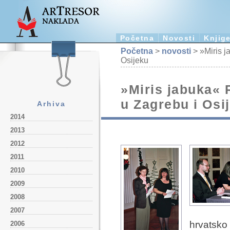
Početna
Novosti
Knjig
Početna
>
novosti
> »Miris j
Osijeku
»Miris jabuka« 
u Zagrebu i Osi
Arhiva
2014
2013
2012
2011
2010
2009
2008
2007
hrvats
2006