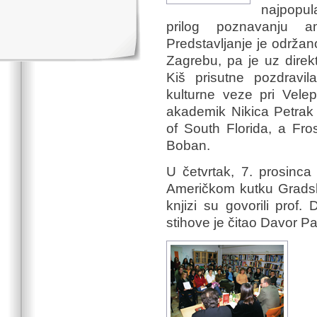
najpopul
prilog poznavanju am
Predstavljanje je održa
Zagrebu, pa je uz direk
Kiš prisutne pozdravil
kulturne veze pri Velep
akademik Nikica Petrak 
of South Florida, a Fro
Boban.
U četvrtak, 7. prosinc
Američkom kutku Gradske
knjizi su govorili prof.
stihove je čitao Davor P