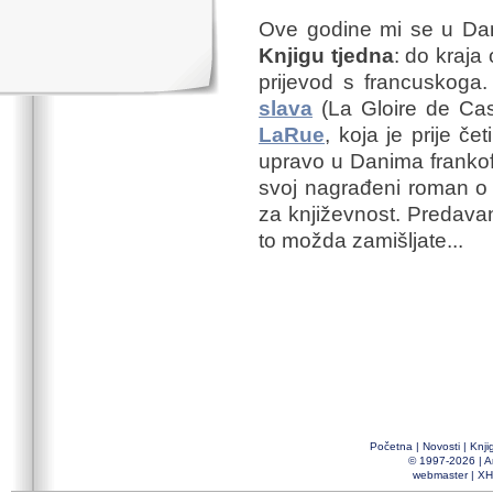
Ove godine mi se u Dan
Knjigu tjedna
: do kraja
prijevod s francuskog
slava
(La Gloire de Ca
LaRue
, koja je prije če
upravo u Danima frankofon
svoj nagrađeni roman o
za književnost. Predavan
to možda zamišljate...
Početna
|
Novosti
|
Knji
© 1997-2026 |
A
webmaster
|
XH