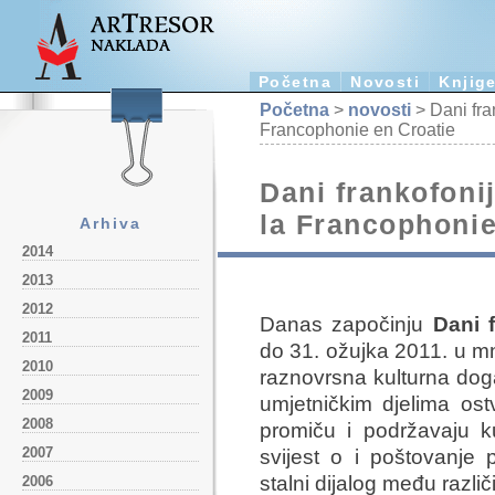
Početna
Novosti
Knjig
Početna
>
novosti
> Dani fra
Francophonie en Croatie
Dani frankofoni
la Francophonie
Arhiva
2014
2013
2012
Danas započinju
Dani 
2011
do 31. ožujka 2011. u m
2010
raznovrsna kulturna dog
2009
umjetničkim djelima ost
2008
promiču i podržavaju kul
2007
svijest o i poštovanje
stalni dijalog među razli
2006