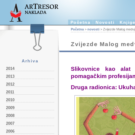
Početna
Novosti
Knjig
Početna
>
novosti
> Zvijezde Malog medvje
Zvijezde Malog medv
Arhiva
Slikovnice kao ala
2014
pomagačkim profesija
2013
2012
Druga radionica: Ukuh
2011
2010
2009
2008
2007
2006