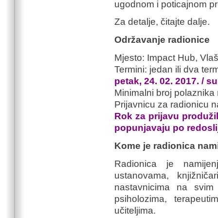
ugodnom i poticajnom p
Za detalje, čitajte dalje.
Održavanje radionice
Mjesto: Impact Hub, Vla
Termini: jedan ili dva ter
petak, 24. 02. 2017. / s
Minimalni broj polaznika 
Prijavnicu za radionicu 
Rok za prijavu produži
popunjavaju po redoslij
Kome je radionica nam
Radionica je namijen
ustanovama, knjižniča
nastavnicima na svim
psiholozima, terapeuti
učiteljima.