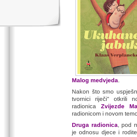
Malog medvjeda
.
Nakon što smo uspješno 
tvornici riječi" otkril
radionica
Zvijezde M
radionicom i novom tem
Druga radionica
, pod 
je odnosu djece i rodite