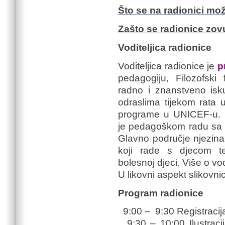
Što se na radionici mož
Zašto se radionice zo
Voditeljica radionice
Voditeljica radionice je
p
pedagogiju, Filozofski
radno i znanstveno isk
odraslima tijekom rata 
programe u UNICEF-u. Sv
je pedagoškom radu sa 
Glavno područje njezina 
koji rade s djecom t
bolesnoj djeci. Više o vo
U likovni aspekt slikovn
Program radionice
9:00 – 9:30 Registracija
9:30 – 10:00 Ilustracij