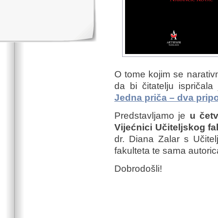
O tome kojim se narativ
da bi čitatelju ispričal
Jedna priča – dva prip
Predstavljamo je
u četv
Vijećnici Učiteljskog f
dr. Diana Zalar s Učitel
fakulteta te sama autoric
Dobrodošli!