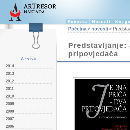
Početna
Novosti
Knjig
Početna
>
novosti
> Predstav
Predstavljanje:
pripovjedača
Arhiva
2014
2013
2012
2011
2010
2009
2008
2007
2006