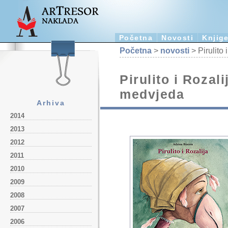
Početna
Novosti
Knjig
Početna
>
novosti
> Pirulito
Pirulito i Rozal
medvjeda
Arhiva
2014
2013
2012
2011
2010
2009
2008
2007
2006