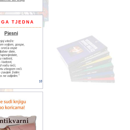
IGA TJEDNA
Pjesni
njoj viteže:
om voljom, gospe,
 sreća ospe
ljubav date,
zapovijedate,
u radosti,
i ludosti,
d vašu teći,
jetu zbogom reći.
zavijek želim:
s ne odijelim."