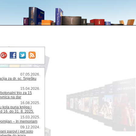
07.05.2026.
ija za dr. sc. Snješku
15.04.2026.
rbotonalni trio za 15
kovnica na dar
16.08.2025.
 kola puna knjiga i
d 16. do 31. 8. 2025.
15.03.2025.
Domijan – In memoriam
09.12.2024.
ani parovi i pet solo
zaberite do kraja