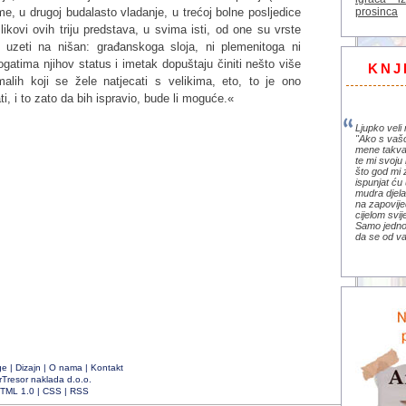
prosinca
me, u drugoj budalasto vladanje, u trećoj bolne posljedice
likovi ovih triju predstava, u svima isti, od one su vrste
 uzeti na nišan: građanskoga sloja, ni plemenitoga ni
ogatima njihov status i imetak dopuštaju činiti nešto više
KNJ
alih koji se žele natjecati s velikima, eto, to je ono
, i to zato da bih ispravio, bude li moguće.«
Ljupko veli 
"Ako s vaš
mene takva
te mi svoju 
što god mi 
ispunjat ću 
mudra djela 
na zapovije
cijelom svi
Samo jedno 
da se od va
ge
|
Dizajn
|
O nama
|
Kontakt
rTresor naklada d.o.o.
TML 1.0
|
CSS
|
RSS