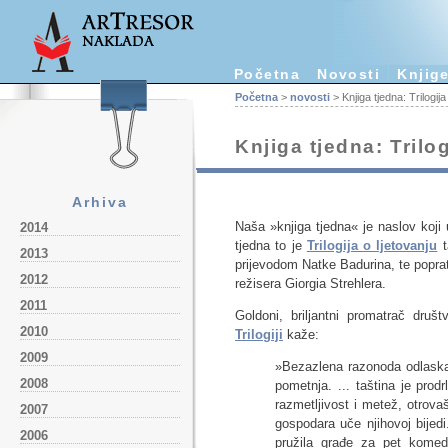
Početna
Novosti
Knjig
Početna
>
novosti
> Knjiga tjedna: Trilogija
Knjiga tjedna: Trilog
Arhiva
Naša »knjiga tjedna« je naslov koj
2014
tjedna to je
Trilogija o ljetovanju
t
2013
prijevodom Natke Badurina, te poprat
2012
režisera Giorgia Strehlera.
2011
Goldoni, briljantni promatrač društ
2010
Trilogiji
kaže:
2009
»Bezazlena razonoda odlaska
2008
pometnja. ... taština je pro
razmetljivost i metež, otrovaš
2007
gospodara uče njihovoj bijedi
2006
pružila građe za pet komedi