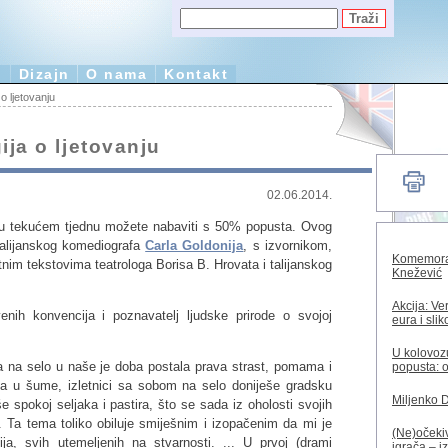
e
Dizajn
O nama
Kontakt
 o ljetovanju
ija o ljetovanju
02.06.2014.
i u tekućem tjednu možete nabaviti s 50% popusta. Ovog
alijanskog komediografa
Carla Goldonija
, s izvornikom,
Komemorac
nim tekstovima teatrologa Borisa B. Hrovata i talijanskog
Knežević
Akcija: Ve
venih konvencija i poznavatelj ljudske prirode o svojoj
eura i sli
U kolovozu
 na selo u naše je doba postala prava strast, pomama i
popusta: o
drla u šume, izletnici sa sobom na selo doniješe gradsku
Miljenko 
e spokoj seljaka i pastira, što se sada iz oholosti svojih
. Ta tema toliko obiluje smiješnim i izopačenim da mi je
(Ne)očekiv
ja, svih utemeljenih na stvarnosti. ... U prvoj (drami
igrača – i