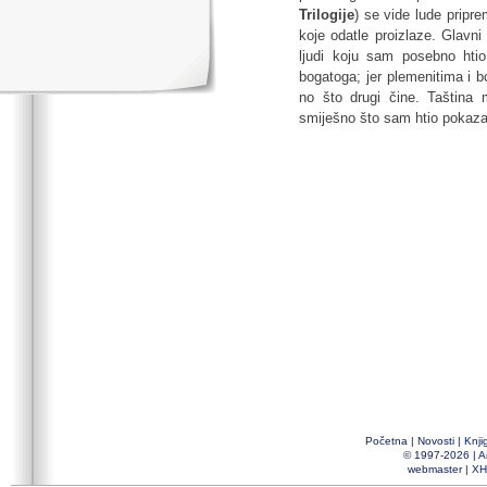
Trilogije
) se vide lude pripre
koje odatle proizlaze. Glavni 
ljudi koju sam posebno htio
bogatoga; jer plemenitima i b
no što drugi čine. Taština m
smiješno što sam htio pokazati
Početna
|
Novosti
|
Knji
© 1997-2026 |
A
webmaster
|
XH