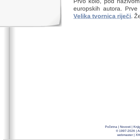
Prvo kolo, pod nazivom 
europskih autora. Prve
Velika tvornica riječi
. Ž
Početna
|
Novosti
|
Knji
© 1997-2026 |
A
webmaster
|
XH