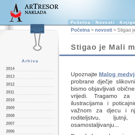
Početna
Novosti
Knjig
Početna
>
novosti
> Stigao j
Stigao je Mali 
Arhiva
2014
Upoznajte
Malog medvj
2013
probrane dječje slikovn
2012
bismo objavljivati obične
2011
vrijedi. Tragamo za
2010
ilustracijama i potica
2009
važnom za djecu i njih
2008
roditeljstvu, ljutnj
2007
osamostaljivanju...
2006