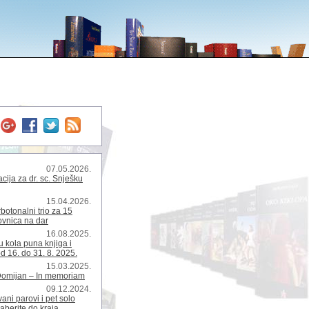
07.05.2026.
ija za dr. sc. Snješku
15.04.2026.
rbotonalni trio za 15
kovnica na dar
16.08.2025.
 kola puna knjiga i
d 16. do 31. 8. 2025.
15.03.2025.
Domijan – In memoriam
09.12.2024.
ani parovi i pet solo
zaberite do kraja