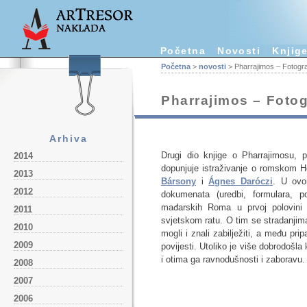
Početna
Novosti
Knjig
Početna
>
novosti
> Pharrajimos – Fotograf
Pharrajimos – Fotog
Arhiva
Drugi dio knjige o Pharrajimosu,
2014
dopunjuje istraživanje o romskom Ho
2013
Bársony
i
Ágnes Daróczi
. U ovo
2012
dokumenata (uredbi, formulara, po
mađarskih Roma u prvoj polovini 
2011
svjetskom ratu. O tim se stradanjima
2010
mogli i znali zabilježiti, a među pr
2009
povijesti. Utoliko je više dobrodošla
i otima ga ravnodušnosti i zaboravu.
2008
2007
2006