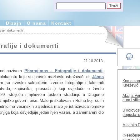
e
Dizajn
O nama
Kontakt
ije i dokumenti
rafije i dokumenti
21.10.2013.
 pod nazivom
Pharrajimos – Fotografije i dokumenti
,
lokaustu koje su proveli mađarski istraživači dr.
János
Komemorac
m su svesku sakupljene izvorne fotografije i faksimili
Knežević
tvrda, zapisnika, presuda...) koji svjedoče o životu
20. stoljeća i njihovom teškom stradanju u Drugome
Akcija: Ve
eura i sli
 rijetko govori i piše. Malo je školovanih Roma koji su ih
ipadnicima većinskih zajednica malo je istraživača romske
U kolovozu
 knjiga koja osvjetljuje jedan njen važan, a zanemareni dio
popusta: o
Miljenko 
(Ne)očekiv
igrača – i