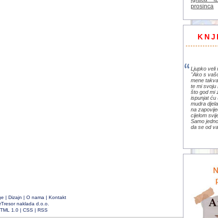
prosinca
KNJ
Ljupko veli 
"Ako s vaš
mene takva
te mi svoju 
što god mi 
ispunjat ću 
mudra djela 
na zapovije
cijelom svi
Samo jedno 
da se od va
ge
|
Dizajn
|
O nama
|
Kontakt
rTresor naklada d.o.o.
TML 1.0
|
CSS
|
RSS