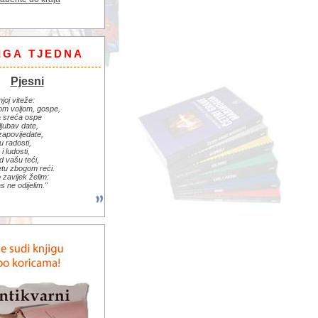
IGA TJEDNA
Pjesni
njoj viteže:
om voljom, gospe,
 sreća ospe
ljubav date,
zapovijedate,
u radosti,
i ludosti,
d vašu teći,
jetu zbogom reći.
zavijek želim:
s ne odijelim."