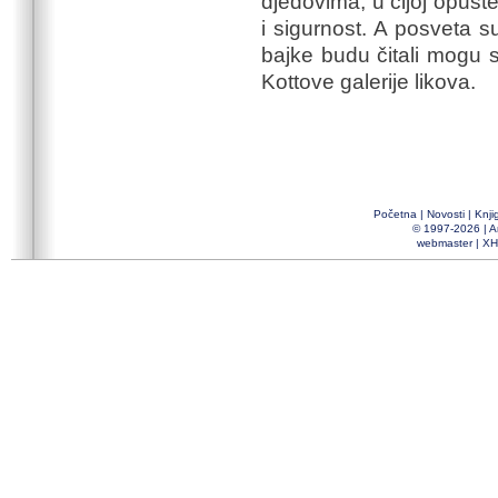
djedovima, u čijoj opušte
i sigurnost. A posveta su
bajke budu čitali mogu s
Kottove galerije likova.
Početna
|
Novosti
|
Knji
© 1997-2026 |
A
webmaster
|
XH