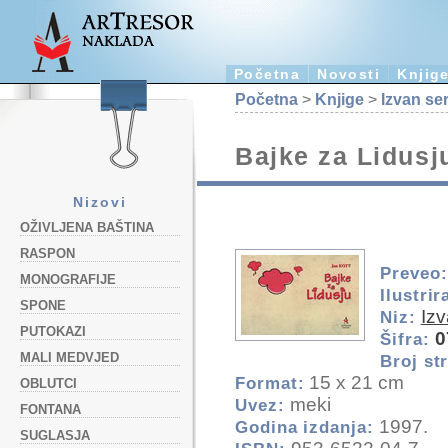
Početna
Novosti
Knjig
Početna
>
Knjige
>
Izvan ser
Bajke za Lidusj
Nizovi
OŽIVLJENA BAŠTINA
RASPON
Preveo:
MONOGRAFIJE
Ilustrir
SPONE
Izv
Niz:
PUTOKAZI
0
Šifra:
MALI MEDVJED
Broj st
15 x 21 cm
Format:
OBLUTCI
meki
Uvez:
FONTANA
1997.
Godina izdanja:
SUGLASJA