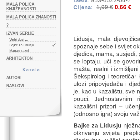
953-6522-04-7
ISBN:
MALA POLICA
1,99 €
0,66 €
Cijena:
KNJIŽEVNOSTI
MALA POLICA ZNANOSTI
?
IZVAN SERIJE
Lidusja, mala djevojčic
Vedri dusi ...
Bajke za Lidusju
spoznaje sebe i svijet ok
Macani razni
djedica, mama, susjedi, po
ARHITEKTON
se loptaju, uči se govorit
mašta, realni i izmišljeni 
Kazala
Šekspirolog i teoretičar
AUTORI
ulozi pripovjedača i djed
NASLOVI
je, kao u kazalištu, sve
pouci. Jednostavnim ri
kazališni prizori – učen
(odnosno igra) svoju važ
Bajke za Lidusju
nježna
otkrivanju svijeta prepl