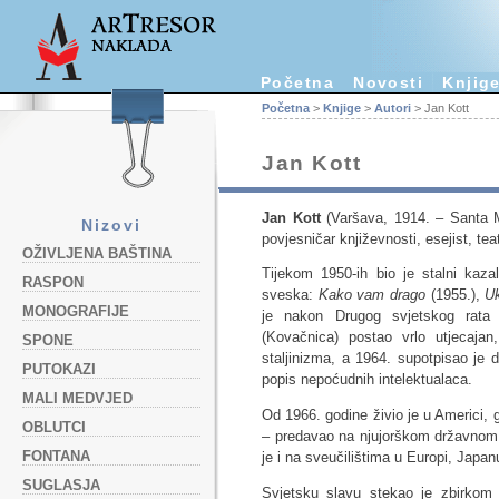
Početna
Novosti
Knjig
Početna
>
Knjige
>
Autori
> Jan Kott
Jan Kott
Jan Kott
(Varšava, 1914. – Santa Mon
Nizovi
povjesničar književnosti, esejist, tea
OŽIVLJENA BAŠTINA
Tijekom 1950-ih bio je stalni kazal
RASPON
sveska:
Kako vam drago
(1955.),
Uk
MONOGRAFIJE
je nakon Drugog svjetskog rata 
(Kovačnica) postao vrlo utjecajan,
SPONE
staljinizma, a 1964. supotpisao je 
PUTOKAZI
popis nepoćudnih intelektualaca.
MALI MEDVJED
Od 1966. godine živio je u Americi, g
OBLUTCI
– predavao na njujorškom državnom 
FONTANA
je i na sveučilištima u Europi, Japanu
SUGLASJA
Svjetsku slavu stekao je zbirkom