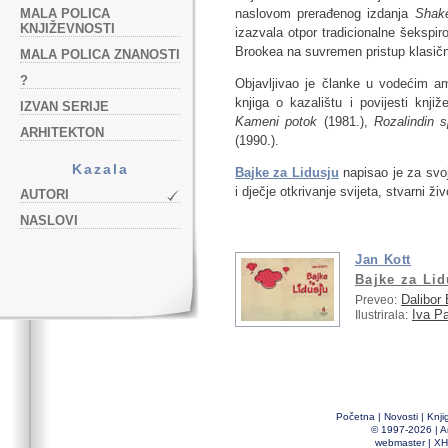
MALA POLICA
naslovom prerađenog izdanja
Shak
KNJIŽEVNOSTI
izazvala otpor tradicionalne šekspir
Brookea na suvremen pristup klasič
MALA POLICA ZNANOSTI
?
Objavljivao je članke u vodećim am
knjiga o kazalištu i povijesti knjiž
IZVAN SERIJE
Kameni potok
(1981.),
Rozalindin s
ARHITEKTON
(1990.).
Kazala
Bajke za Lidusju
napisao je za svoj
i dječje otkrivanje svijeta, stvarni živ
AUTORI
NASLOVI
Jan Kott
Bajke za Lid
Dalibor 
Preveo:
Iva P
Ilustrirala:
Početna
|
Novosti
|
Knji
© 1997-2026 |
A
webmaster
|
XH