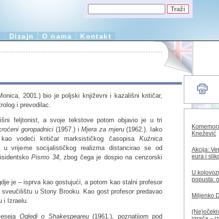
e
Dizajn
O nama
Kontakt
ica, 2001.) bio je poljski književni i kazališni kritičar,
trolog i prevodilac.
išni feljtonist, a svoje tekstove potom objavio je u tri
Komemorac
roćeni goropadnici
(1957.) i
Mjera za mjeru
(1962.). Iako
Knežević
kao vodeći kritičar marksističkog časopisa
Kuźnica
 u vrijeme socijalističkog realizma distancirao se od
Akcija: Ve
eura i sli
disidentsko
Pismo 34
, zbog čega je dospio na cenzorski
U kolovozu
popusta: o
dje je – isprva kao gostujući, a potom kao stalni profesor
sveučilištu u Stony Brooku. Kao gost profesor predavao
Miljenko 
 i Izraelu.
(Ne)očekiv
 eseja
Ogledi o Shakespeareu
(1961.), poznatijom pod
igrača – i