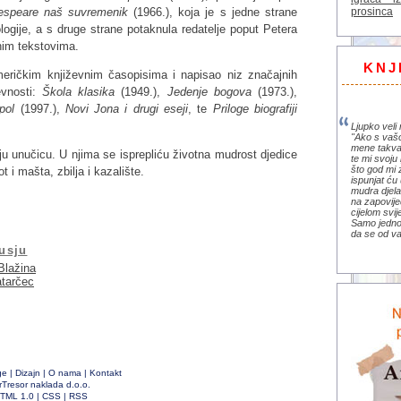
prosinca
espeare naš suvremenik
(1966.), koja je s jedne strane
ologije, a s druge strane potaknula redatelje poput Petera
nim tekstovima.
KNJ
eričkim književnim časopisima i napisao niz značajnih
evnosti:
Škola klasika
(1949.),
Jedenje bogova
(1973.),
pol
(1997.),
Novi Jona i drugi eseji
, te
Priloge biografiji
Ljupko veli 
"Ako s vaš
mene takva
u unučicu. U njima se isprepliću životna mudrost djedice
te mi svoju 
što god mi 
ot i mašta, zbilja i kazalište.
ispunjat ću 
mudra djela 
na zapovije
cijelom svi
Samo jedno 
da se od va
usju
Blažina
atarčec
ge
|
Dizajn
|
O nama
|
Kontakt
rTresor naklada d.o.o.
TML 1.0
|
CSS
|
RSS