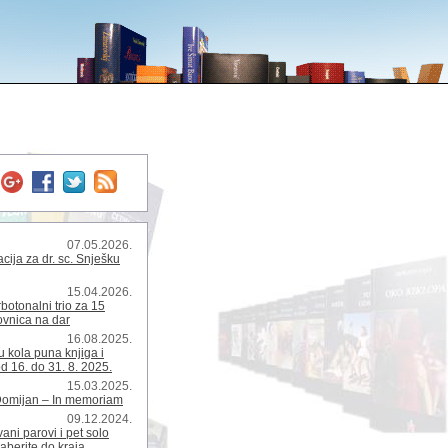
07.05.2026.
ija za dr. sc. Snješku
15.04.2026.
rbotonalni trio za 15
kovnica na dar
16.08.2025.
 kola puna knjiga i
d 16. do 31. 8. 2025.
15.03.2025.
Domijan – In memoriam
09.12.2024.
ani parovi i pet solo
zaberite do kraja