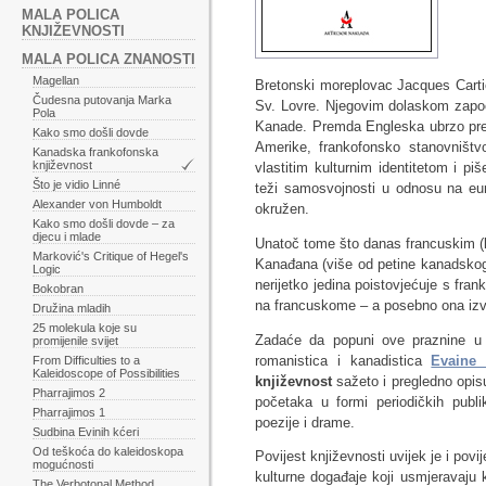
MALA POLICA
KNJIŽEVNOSTI
MALA POLICA ZNANOSTI
Magellan
Bretonski moreplovac Jacques Cartier
Čudesna putovanja Marka
Sv. Lovre. Njegovim dolaskom započ
Pola
Kanade. Premda Engleska ubrzo preuz
Kako smo došli dovde
Amerike, frankofonsko stanovništvo
Kanadska frankofonska
književnost
vlastitim kulturnim identitetom i p
Što je vidio Linné
teži samosvojnosti u odnosu na eu
Alexander von Humboldt
okružen.
Kako smo došli dovde – za
djecu i mlade
Unatoč tome što danas francuskim (k
Marković's Critique of Hegel's
Kanađana (više od petine kanadskog
Logic
nerijetko jedina poistovjećuje s f
Bokobran
na francuskome – a posebno ona iz
Družina mladih
25 molekula koje su
Zadaće da popuni ove praznine u hr
promijenile svijet
romanistica i kanadistica
Evaine 
From Difficulties to a
Kaleidoscope of Possibilities
književnost
sažeto i pregledno opis
Pharrajimos 2
početaka u formi periodičkih publi
Pharrajimos 1
poezije i drame.
Sudbina Evinih kćeri
Od teškoća do kaleidoskopa
Povijest književnosti uvijek je i povij
mogućnosti
kulturne događaje koji usmjeravaju 
The Verbotonal Method