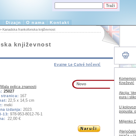
e
Dizajn
O nama
Kontakt
> Kanadska frankofonska književnost
ska književnost
Evaine Le Calvé Ivičević
Komemorac
Knežević
Novo
Mala polica znanosti
25027
a:
Akcija: Ve
167
 stranica:
eura i sli
22,5 x 14,5 cm
mat:
meki
z:
U kolovozu
2023.
na izdanja:
popusta: o
978-953-8012-76-1
N-13:
22,00 €
na:
Miljenko 
Naruči
(Ne)očekiv
igrača – i