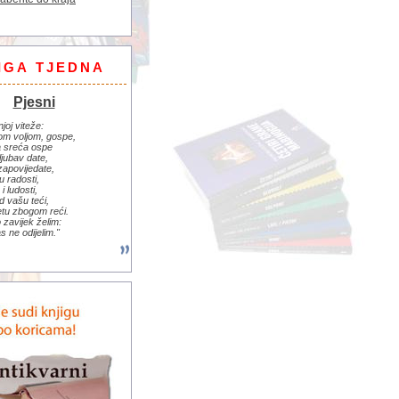
IGA TJEDNA
Pjesni
njoj viteže:
om voljom, gospe,
 sreća ospe
ljubav date,
zapovijedate,
u radosti,
i ludosti,
d vašu teći,
jetu zbogom reći.
zavijek želim:
s ne odijelim."