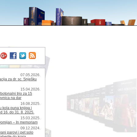
07.05.2026.
ija za dr. sc. Snješku
15.04.2026.
rbotonalni trio za 15
kovnica na dar
16.08.2025.
 kola puna knjiga i
d 16. do 31. 8. 2025.
15.03.2025.
Domijan – In memoriam
09.12.2024.
ani parovi i pet solo
zaberite do kraja