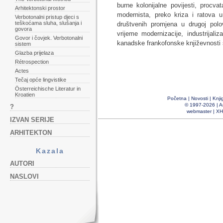
burne kolonijalne povijesti, procv
Arhitektonski prostor
modernista, preko kriza i ratova u 
Verbotonalni pristup djeci s
teškoćama sluha, slušanja i
društvenih promjena u drugoj polo
govora
vrijeme modernizacije, industrijali
Govor i čovjek. Verbotonalni
kanadske frankofonske književnosti
sistem
Glazba prijelaza
Rétrospection
Actes
Tečaj opće lingvistike
Österreichische Literatur in
Kroatien
Početna
|
Novosti
|
Knji
© 1997-2026 |
A
?
webmaster
|
XH
IZVAN SERIJE
ARHITEKTON
Kazala
AUTORI
NASLOVI