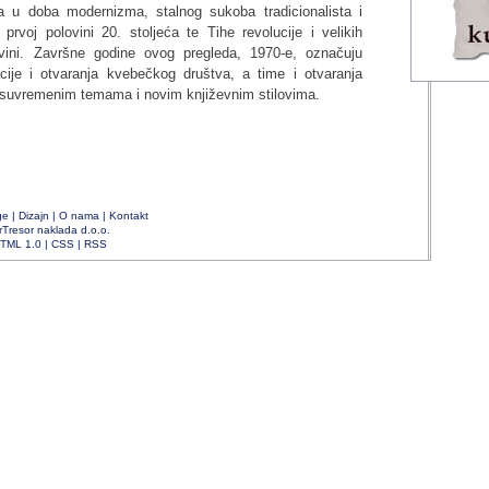
ata u doba modernizma, stalnog sukoba tradicionalista i
prvoj polovini 20. stoljeća te Tihe revolucije i velikih
vini. Završne godine ovog pregleda, 1970-e, označuju
zacije i otvaranja kvebečkog društva, a time i otvaranja
 suvremenim temama i novim književnim stilovima.
ge
|
Dizajn
|
O nama
|
Kontakt
rTresor naklada d.o.o.
TML 1.0
|
CSS
|
RSS