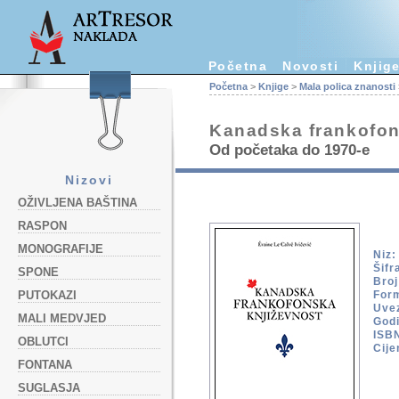
Početna
Novosti
Knjig
Početna
>
Knjige
>
Mala polica znanosti
Kanadska frankofon
Od početaka do 1970-e
Nizovi
OŽIVLJENA BAŠTINA
RASPON
MONOGRAFIJE
Niz:
Šifr
SPONE
Broj
PUTOKAZI
For
Uve
MALI MEDVJED
Godi
ISB
OBLUTCI
Cije
FONTANA
SUGLASJA