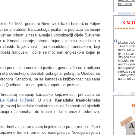
prosinca
KNJ
 stiže 1534. godine u Novi svijet kako bi istražio Zaljev
inje prisutnost francuskoga jezika na području današnje
ima primat u naseljavanju i kolonizaciji cijele Sjeverne
 u Kanadi opstaje, stvara trajnu i vitalnu zajednicu s
Ljupko veli 
"Ako s vaš
iše vlastitu književnost – na kanadskom francuskom, koji
mene takva
ropski francuski i opire se moćnom engleskom kojim je
te mi svoju 
što god mi 
ispunjat ću 
mudra djela 
ao prvim, materinskim) jezikom govori više od 7 milijuna
na zapovije
cijelom svi
 stanovništva) u desetak pokrajina, pokrajina Québec se
Samo jedno 
rankofonom Kanadom, pa se kanadska književnost napisana
da se od va
van Québeca – u nas gotovo uopće ne poznaje.
vatskoj recepciji kanadske književnosti prihvatila se
Le Calvé Ivičević
. U knjizi
Kanadska frankofonska
uje razvoj kanadske frankofonske književnosti od njezinih
kacija i almanaha, do kraćih i duljih proznih tekstova,
est društva, pa se razvoj književnosti prati kroz političke i
književne teme i forme: od naseljavanja Novoga svijeta i